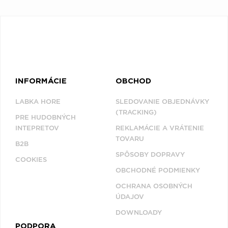
INFORMÁCIE
OBCHOD
LABKA HORE
SLEDOVANIE OBJEDNÁVKY
(TRACKING)
PRE HUDOBNÝCH
INTEPRETOV
REKLAMÁCIE A VRÁTENIE
TOVARU
B2B
SPÔSOBY DOPRAVY
COOKIES
OBCHODNÉ PODMIENKY
OCHRANA OSOBNÝCH
ÚDAJOV
DOWNLOADY
PODPORA