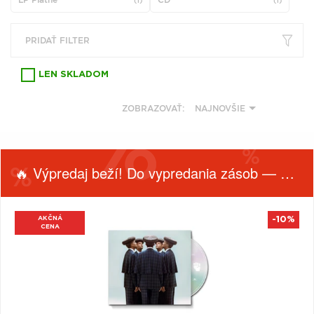
(1)
(1)
VŠETKY
PODĽA
VYHĽADAŤ
TYPU
PRODUKTU
PRIDAŤ FILTER
LEN SKLADOM
VŠETKO
CD (31743)
ZOBRAZOVAŤ:
NAJNOVŠIE
PODĽA ABECEDY
VINYL (26014)
TRIČKO (7170)
"
#
$
*
.
NAŽEHLOVAČKA
🔥 Výpredaj beží! Do vypredania zásob — nepremeškaj!
(1563)
1
2
3
4
5
MIKINA (905)
6
7
8
9
A
DVD (720)
AKČNÁ
-10%
CENA
B
C
D
E
F
FILTROVAŤ
TYP
PODĽA TAGU
PRODUKTY
PRODUKTU
G
H
I
J
K
PODĽA
ŽÁNER
L
M
N
O
P