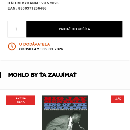
DÁTUM VYDANIA
29.5.2026
Q
R
S
T
U
EAN
8800371256486
V
W
X
Y
Z
Æ
PRIDAŤ DO KOŠÍKA
U DODÁVATEĽA
ODOSIELAME 03. 09. 2026
MOHLO BY ŤA ZAUJÍMAŤ
AKČNÁ
-4%
CENA