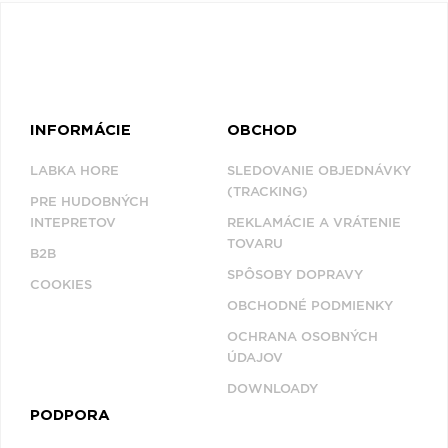
INFORMÁCIE
OBCHOD
LABKA HORE
SLEDOVANIE OBJEDNÁVKY
(TRACKING)
PRE HUDOBNÝCH
INTEPRETOV
REKLAMÁCIE A VRÁTENIE
TOVARU
B2B
SPÔSOBY DOPRAVY
COOKIES
OBCHODNÉ PODMIENKY
OCHRANA OSOBNÝCH
ÚDAJOV
DOWNLOADY
PODPORA