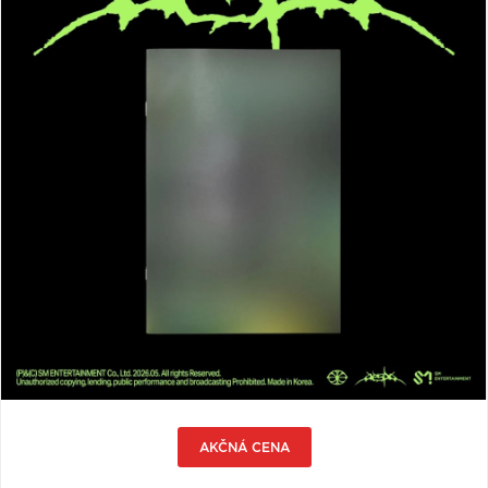
VŠETKY
PODĽA
VYHĽADAŤ
TYPU
PRODUKTU
VŠETKO
CD (31742)
PODĽA ABECEDY
VINYL (25998)
TRIČKO (7182)
"
#
$
*
.
NAŽEHLOVAČKA
(1550)
1
2
3
4
5
MIKINA (907)
6
7
8
9
A
DVD (720)
B
C
D
E
F
PODĽA TAGU
G
H
I
J
K
AKČNÁ CENA
L
M
N
O
P