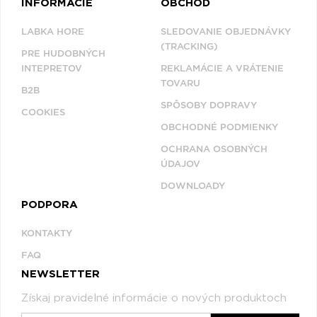
INFORMÁCIE
OBCHOD
LABKA HORE
SLEDOVANIE OBJEDNÁVKY
(TRACKING)
PRE HUDOBNÝCH
INTEPRETOV
REKLAMÁCIE A VRÁTENIE
TOVARU
B2B
SPÔSOBY DOPRAVY
COOKIES
OBCHODNÉ PODMIENKY
OCHRANA OSOBNÝCH
ÚDAJOV
DOWNLOADY
PODPORA
KONTAKTY
FAQ
NEWSLETTER
Získaj pravidelné informácie o nových produktoch