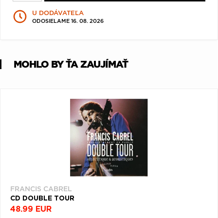
Q
R
S
T
U
U DODÁVATEĽA
ODOSIELAME 16. 08. 2026
V
W
X
Y
Z
Æ
MOHLO BY ŤA ZAUJÍMAŤ
FRANCIS CABREL
CD DOUBLE TOUR
48.99 EUR