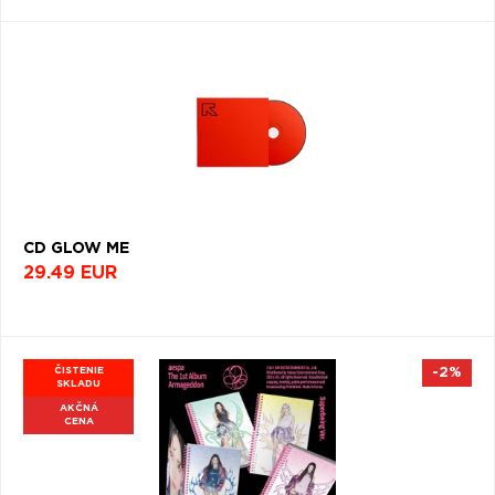
CD GLOW ME
29.49 EUR
ČISTENIE
-2%
SKLADU
AKČNÁ
CENA