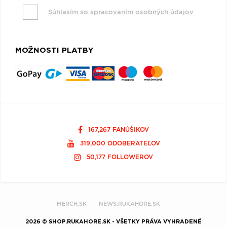
Súhlasím so spracovaním osobných údajov
MOŽNOSTI PLATBY
167,267 FANÚŠIKOV
319,000 ODOBERATEĽOV
50,177 FOLLOWEROV
MERCH.SK
NEWS.RUKAHORE.SK
2026 © SHOP.RUKAHORE.SK - VŠETKY PRÁVA VYHRADENÉ