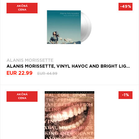
(8)
Q
R
S
T
U
AKČNÁ
-49%
CENA
V
W
X
Y
Z
Æ
ALANIS MORISSETTE
ALANIS MORISSETTE, VINYL HAVOC AND BRIGHT LIGHTS
EUR 22.99
EUR 44.99
AKČNÁ
-1%
CENA