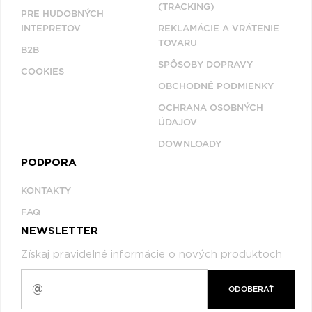
(TRACKING)
PRE HUDOBNÝCH
INTEPRETOV
REKLAMÁCIE A VRÁTENIE
TOVARU
B2B
SPÔSOBY DOPRAVY
COOKIES
OBCHODNÉ PODMIENKY
OCHRANA OSOBNÝCH
ÚDAJOV
DOWNLOADY
PODPORA
KONTAKTY
FAQ
NEWSLETTER
Získaj pravidelné informácie o nových produktoch
ODOBERAŤ