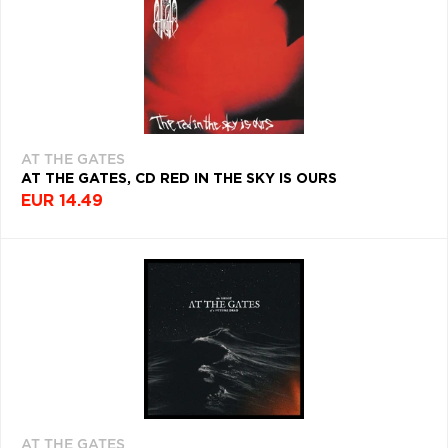
Q
R
S
T
U
V
W
X
Y
Z
Æ
AT THE GATES
AT THE GATES, CD RED IN THE SKY IS OURS
EUR 14.49
AT THE GATES