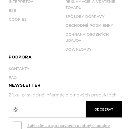
INTEPRETOV
REKLAMÁCIE A VRÁTENIE
TOVARU
B2B
SPÔSOBY DOPRAVY
COOKIES
OBCHODNÉ PODMIENKY
OCHRANA OSOBNÝCH
ÚDAJOV
DOWNLOADY
PODPORA
KONTAKTY
FAQ
NEWSLETTER
Získaj pravidelné informácie o nových produktoch
ODOBERAŤ
Súhlasím so spracovaním osobných údajov