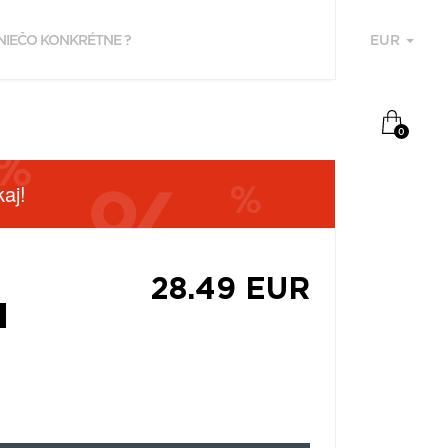
EUR
U
0
aj!
28.49 EUR
M
F
P
Z