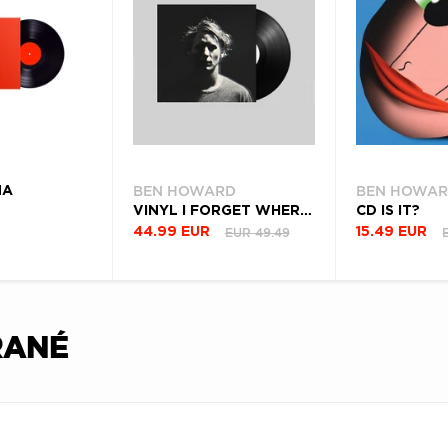
BEN HOWARD
BEN HOWA
MA
VINYL I FORGET WHERE WE WERE
CD IS IT?
EUR 49.49
44.99 EUR
15.49 EUR
RANÉ