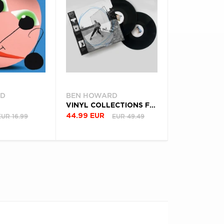
RD
BEN HOWARD
VINYL COLLECTIONS FROM THE WHITEOUT
EUR 16.99
EUR 49.49
44.99 EUR