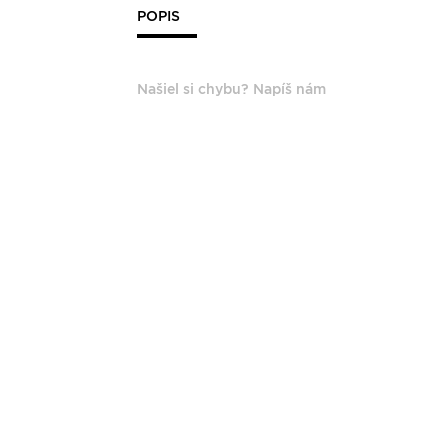
POPIS
Našiel si chybu? Napíš nám