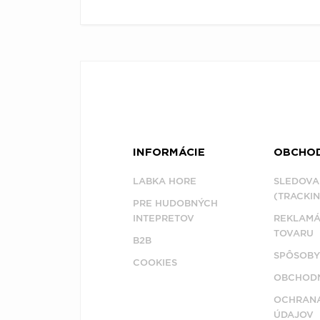
INFORMÁCIE
OBCHO
LABKA HORE
SLEDOVA
(TRACKIN
PRE HUDOBNÝCH
INTEPRETOV
REKLAMÁ
TOVARU
B2B
SPÔSOBY
COOKIES
OBCHODN
OCHRAN
ÚDAJOV