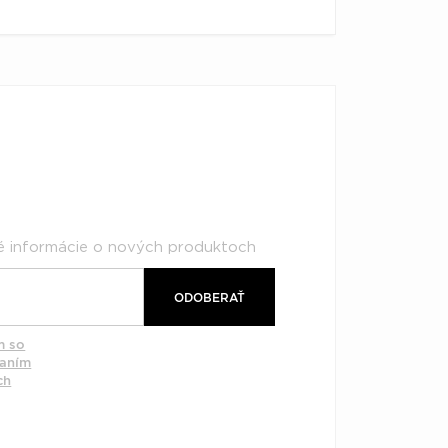
né informácie o nových produktoch
ODOBERAŤ
m so
vaním
ch