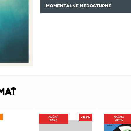
MOMENTÁLNE NEDOSTUPNÉ
ÍMAŤ
AKČNÁ
-10%
AKČNÁ
CENA
CENA