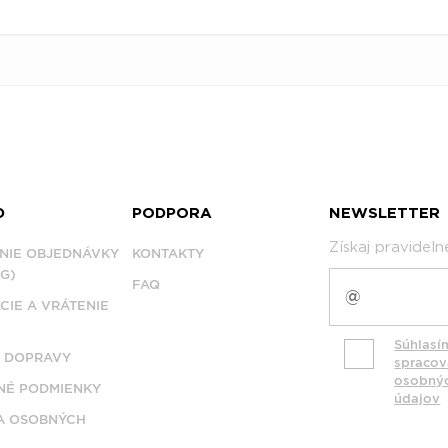
D
PODPORA
NEWSLETTER
Získaj pravidel
NIE OBJEDNÁVKY
KONTAKTY
G)
FAQ
CIE A VRÁTENIE
Súhlasí
 DOPRAVY
spraco
osobný
É PODMIENKY
údajov
A OSOBNÝCH