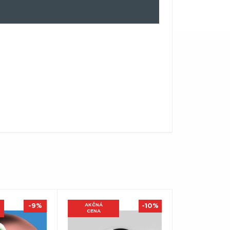
-9%
AKČNÁ
-10%
CENA