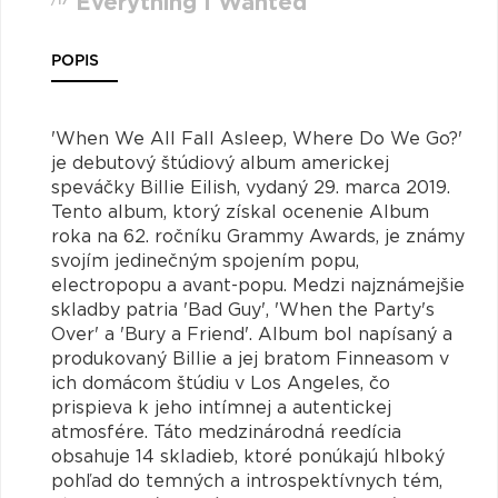
Everything I Wanted
/17
POPIS
'When We All Fall Asleep, Where Do We Go?'
je debutový štúdiový album americkej
speváčky Billie Eilish, vydaný 29. marca 2019.
Tento album, ktorý získal ocenenie Album
roka na 62. ročníku Grammy Awards, je známy
svojím jedinečným spojením popu,
electropopu a avant-popu. Medzi najznámejšie
skladby patria 'Bad Guy', 'When the Party's
Over' a 'Bury a Friend'. Album bol napísaný a
produkovaný Billie a jej bratom Finneasom v
ich domácom štúdiu v Los Angeles, čo
prispieva k jeho intímnej a autentickej
atmosfére. Táto medzinárodná reedícia
obsahuje 14 skladieb, ktoré ponúkajú hlboký
pohľad do temných a introspektívnych tém,