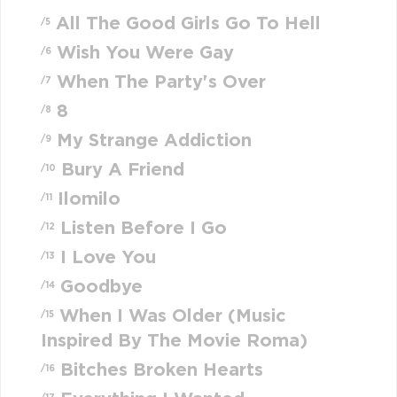
All The Good Girls Go To Hell
/5
Wish You Were Gay
/6
When The Party's Over
/7
8
/8
My Strange Addiction
/9
Bury A Friend
/10
Ilomilo
/11
Listen Before I Go
/12
I Love You
/13
Goodbye
/14
When I Was Older (Music
/15
Inspired By The Movie Roma)
Bitches Broken Hearts
/16