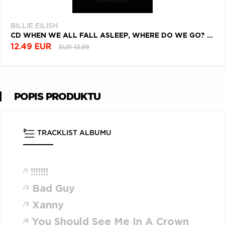
BILLIE EILISH
CD WHEN WE ALL FALL ASLEEP, WHERE DO WE GO? (INTERNATIONAL RE-PACK)
12.49 EUR
EUR 13.99
POPIS PRODUKTU
TRACKLIST ALBUMU
!!!!!!!
/1
Bad Guy
/2
Xanny
/3
You Should See Me In A Crown
/4