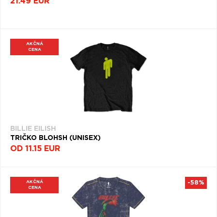
21.49 EUR
AKČNÁ
CENA
BILLIE EILISH
TRIČKO BLOHSH (UNISEX)
OD 11.15 EUR
AKČNÁ
-58%
CENA