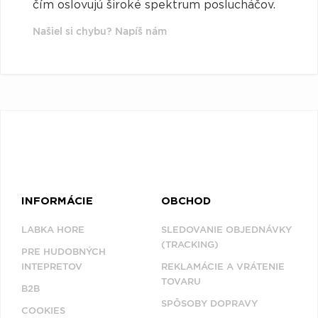
čím oslovujú široké spektrum poslucháčov.
Našiel si chybu? Napíš nám
INFORMÁCIE
OBCHOD
LABKA HORE
SLEDOVANIE OBJEDNÁVKY
(TRACKING)
PRE HUDOBNÝCH
INTEPRETOV
REKLAMÁCIE A VRÁTENIE
TOVARU
B2B
SPÔSOBY DOPRAVY
COOKIES