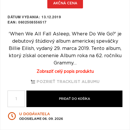
AKČNÁ CENA
Q
R
S
T
U
V
W
X
Y
Z
DÁTUM VYDANIA
13.12.2019
EAN
0602508556517
Æ
'When We All Fall Asleep, Where Do We Go?' je
debutový štúdiový album americkej speváčky
Billie Eilish, vydaný 29. marca 2019. Tento album,
ktorý získal ocenenie Album roka na 62. ročníku
Grammy…
Zobraziť celý popis produktu
POZRIEŤ TRACKLIST ALBUMU
PRIDAŤ DO KOŠÍKA
U DODÁVATEĽA
ODOSIELAME 06. 09. 2026