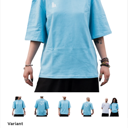
VŠETKY
PODĽA
VYHĽADAŤ
TYPU
PRODUKTU
VŠETKO
CD (31743)
PODĽA ABECEDY
VINYL (25998)
TRIČKO (7182)
"
#
$
*
.
NAŽEHLOVAČKA
(1550)
1
2
3
4
5
MIKINA (907)
6
7
8
9
A
DVD (720)
B
C
D
E
F
PODĽA TAGU
G
H
I
J
K
L
M
N
O
P
Variant