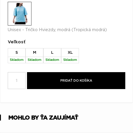
Q
R
S
T
U
V
W
X
Y
Z
Æ
Unisex - Tričko Hviezdy, modrá (Tropická modrá)
Veľkosť
S
M
L
XL
Skladom
Skladom
Skladom
Skladom
PRIDAŤ DO KOŠÍKA
MOHLO BY ŤA ZAUJÍMAŤ