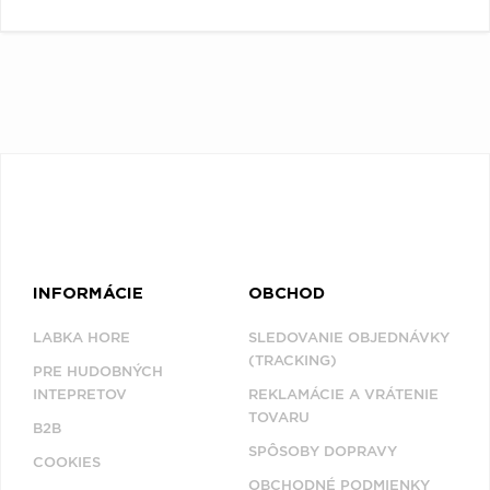
INFORMÁCIE
OBCHOD
LABKA HORE
SLEDOVANIE OBJEDNÁVKY
(TRACKING)
PRE HUDOBNÝCH
INTEPRETOV
REKLAMÁCIE A VRÁTENIE
TOVARU
B2B
SPÔSOBY DOPRAVY
COOKIES
OBCHODNÉ PODMIENKY