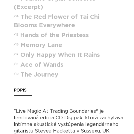
(Excerpt)
The Red Flower of Tai Chi
/14
Blooms Everywhere
Hands of the Priestess
/15
Memory Lane
/16
Only Happy When It Rains
/17
Ace of Wands
/18
The Journey
/19
POPIS
"Live Magic At Trading Boundaries" je
limitovaná edícia CD Digipak, ktorá zachytáva
intímne akustické vystúpenia legendárneho
gitaristu Stevea Hacketta v Sussexu, UK.