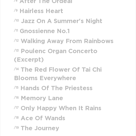
After The Ordeal
/8
Hairless Heart
/9
Jazz On A Summer's Night
/10
Gnossienne No.1
/11
Walking Away From Rainbows
/12
Poulenc Organ Concerto
/13
(Excerpt)
The Red Flower Of Tai Chi
/14
Blooms Everywhere
Hands Of The Priestess
/15
Memory Lane
/16
Only Happy When It Rains
/17
Ace Of Wands
/18
The Journey
/19