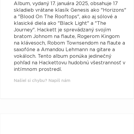
Album, vydaný 17. januára 2025, obsahuje 17
skladieb vrátane klasík Genesis ako "Horizons"
a "Blood On The Rooftops", ako aj sólové a
klasické diela ako "Black Light" a "The
Journey". Hackett je sprevádzaný svojím
bratom Johnom na flaute, Rogerom Kingom
na klávesoch, Robom Townsendom na flaute a
saxofóne a Amandou Lehmann na gitare a
vokáloch. Tento album ponúka jedinečný
pohľad na Hackettovu hudobnú všestrannosť v
intímnom prostredí.
Našiel si chybu? Napíš nám