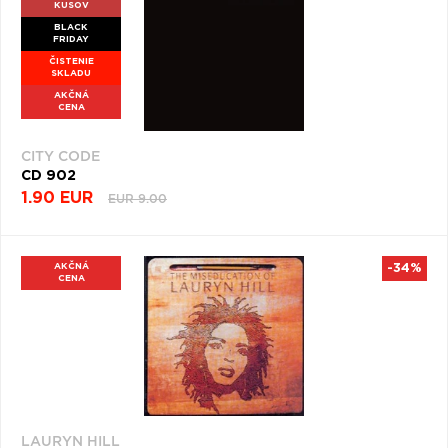
KUSOV
BLACK
FRIDAY
ČISTENIE
SKLADU
AKČNÁ
CENA
CITY CODE
CD 902
1.90 EUR
EUR 9.00
AKČNÁ
-34%
CENA
LAURYN HILL