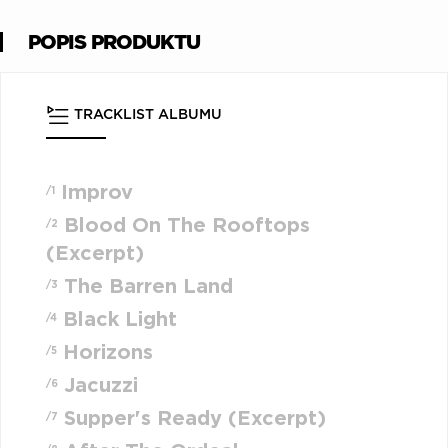
POPIS PRODUKTU
TRACKLIST ALBUMU
Improv
/1
Blood On The Rooftops
/2
(Excerpt)
The Barren Land
/3
Black Light
/4
Horizons
/5
Jacuzzi
/6
Supper's Ready (Excerpt)
/7