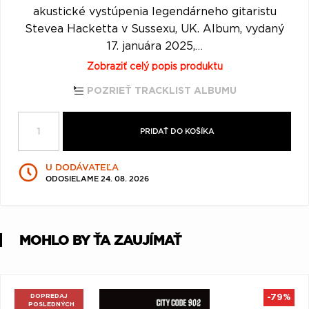
Q
R
S
T
U
akustické vystúpenia legendárneho gitaristu
Stevea Hacketta v Sussexu, UK. Album, vydaný
V
W
X
Y
Z
17. januára 2025,…
Æ
Zobraziť celý popis produktu
POZRIEŤ TRACKLIST ALBUMU
PRIDAŤ DO KOŠÍKA
U DODÁVATEĽA
ODOSIELAME 24. 08. 2026
MOHLO BY ŤA ZAUJÍMAŤ
DOPREDAJ
-79%
POSLEDNÝCH