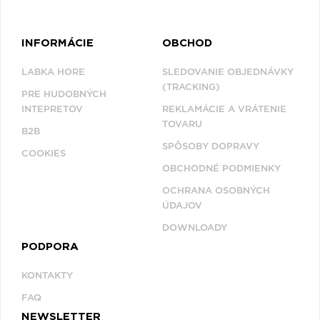
INFORMÁCIE
OBCHOD
LABKA HORE
SLEDOVANIE OBJEDNÁVKY
(TRACKING)
PRE HUDOBNÝCH
INTEPRETOV
REKLAMÁCIE A VRÁTENIE
TOVARU
B2B
SPÔSOBY DOPRAVY
COOKIES
OBCHODNÉ PODMIENKY
OCHRANA OSOBNÝCH
ÚDAJOV
DOWNLOADY
PODPORA
KONTAKTY
FAQ
NEWSLETTER