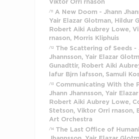
Viktor Orri rnason
A New Doom - Jhann Jhan
/11
Yair Elazar Glotman, Hildur G
Robert Aiki Aubrey Lowe, Vi
rnason, Morris Kliphuis
The Scattering of Seeds -
/12
Jhannsson, Yair Elazar Glotm
Gunadttir, Robert Aiki Aubr
lafur Bjrn lafsson, Samuli K
Communicating With the P
/13
Jhann Jhannsson, Yair Elaza
Robert Aiki Aubrey Lowe, Co
Stetson, Viktor Orri rnason,
Art Orchestra
The Last Office of Humani
/14
Jhannsson, Yair Elazar Glotm