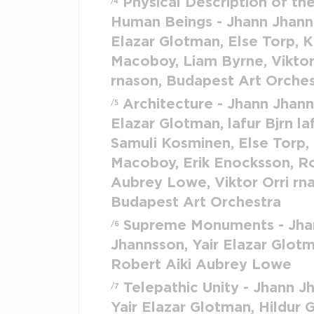
Physical Description of th
/4
Human Beings - Jhann Jhanns
Elazar Glotman, Else Torp, 
Macoboy, Liam Byrne, Viktor
rnason, Budapest Art Orches
Architecture - Jhann Jhann
/5
Elazar Glotman, lafur Bjrn la
Samuli Kosminen, Else Torp,
Macoboy, Erik Enocksson, Ro
Aubrey Lowe, Viktor Orri rn
Budapest Art Orchestra
Supreme Monuments - Jha
/6
Jhannsson, Yair Elazar Glotm
Robert Aiki Aubrey Lowe
Telepathic Unity - Jhann J
/7
Yair Elazar Glotman, Hildur G