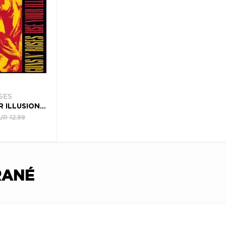
SES
CD USE YOUR ILLUSION I (REMASTERED EDITION)
UR 12.99
RANÉ