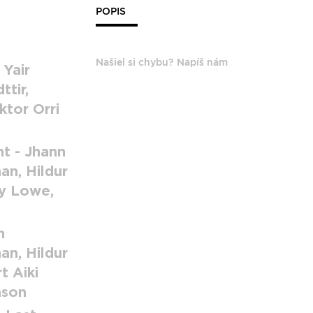
POPIS
Našiel si chybu? Napíš nám
 Yair
ttir,
ktor Orri
t - Jhann
an, Hildur
ey Lowe,
n
an, Hildur
t Aiki
ason