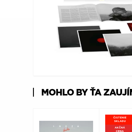
Æ
MOHLO BY ŤA ZAUJ
ČISTENIE
SKLADU
AKČNÁ
CENA