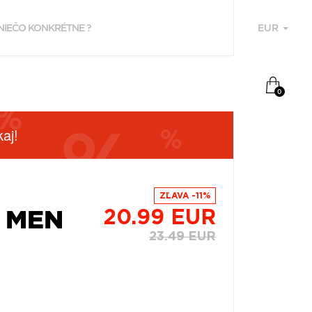
EUR
U
0
aj!
ZĽAVA -11%
T MEN
20.99 EUR
23.49 EUR
F
P
Z