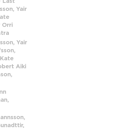
e Last
son, Yair
Kate
 Orri
tra
sson, Yair
fsson,
 Kate
bert Aiki
ason,
nn
an,
hannsson,
unadttir,