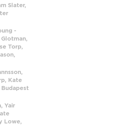
m Slater,
ter
oung -
r Glotman,
se Torp,
nason,
annsson,
rp, Kate
, Budapest
, Yair
Kate
y Lowe,