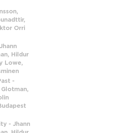
nsson,
unadttir,
ktor Orri
 Jhann
an, Hildur
ey Lowe,
osminen
ast -
r Glotman,
lin
 Budapest
ty - Jhann
an, Hildur