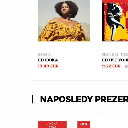
INEZA
GUNS N’ RO
CD IBUKA
E
19.49 EUR
9.22 EUR
NAPOSLEDY PREZE
AKČNÁ
-11%
CENA