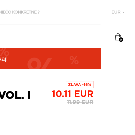
EUR
U
0
aj!
ZĽAVA -16%
VOL. I
10.11 EUR
11.99 EUR
F
P
Z