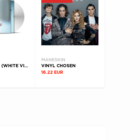
MANESKIN
VINYL RUSH! (WHITE VINYL - SILVER FOIL SLEEVE)
VINYL CHOSEN
16.22 EUR