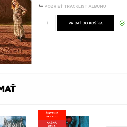
POZRIEŤ TRACKLIST ALBUMU
PRIDAŤ DO KOŠÍKA
ÍMAŤ
ČISTENIE
SKLADU
AKČNÁ
CENA