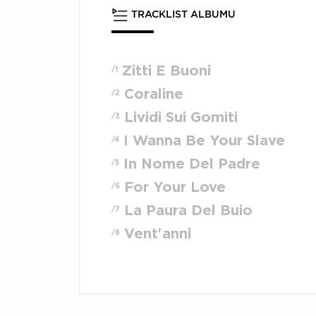
TRACKLIST ALBUMU
Zitti E Buoni
/1
Coraline
/2
Lividi Sui Gomiti
/3
I Wanna Be Your Slave
/4
In Nome Del Padre
/5
For Your Love
/6
La Paura Del Buio
/7
Vent'anni
/8