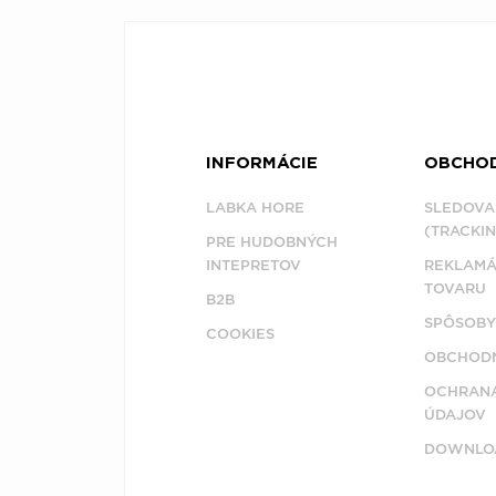
INFORMÁCIE
OBCHO
LABKA HORE
SLEDOVA
(TRACKIN
PRE HUDOBNÝCH
INTEPRETOV
REKLAMÁ
TOVARU
B2B
SPÔSOBY
COOKIES
OBCHODN
OCHRAN
ÚDAJOV
DOWNLO