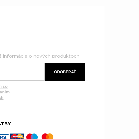
né informácie o nových produktoch
ODOBERAŤ
m so
vaním
ch
ATBY