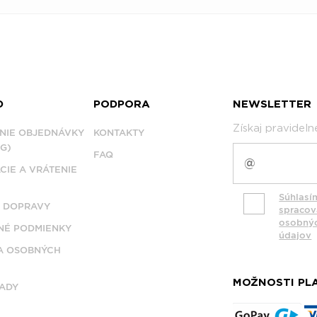
D
PODPORA
NEWSLETTER
Získaj pravidel
NIE OBJEDNÁVKY
KONTAKTY
G)
FAQ
CIE A VRÁTENIE
Súhlasí
 DOPRAVY
spraco
osobný
É PODMIENKY
údajov
A OSOBNÝCH
MOŽNOSTI PL
ADY