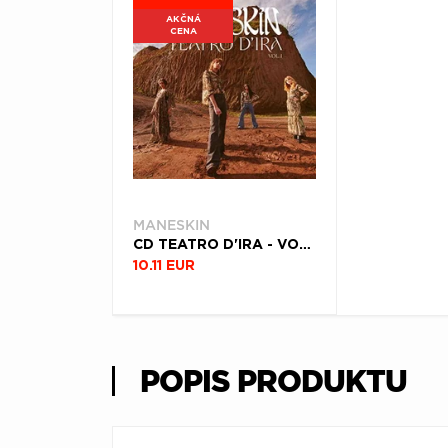
AKČNÁ
CENA
MANESKIN
CD TEATRO D'IRA - VOL. I
10.11 EUR
POPIS PRODUKTU