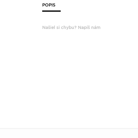
POPIS
Našiel si chybu? Napíš nám