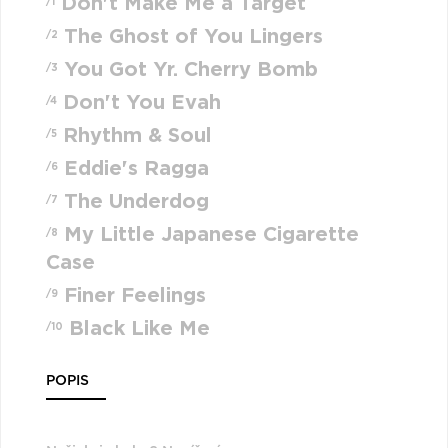
Don't Make Me a Target
/1
The Ghost of You Lingers
/2
You Got Yr. Cherry Bomb
/3
Don't You Evah
/4
Rhythm & Soul
/5
Eddie's Ragga
/6
The Underdog
/7
My Little Japanese Cigarette
/8
Case
Finer Feelings
/9
Black Like Me
/10
POPIS