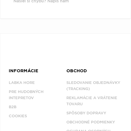
Našiel si chybu? Napíš nám
INFORMÁCIE
OBCHOD
LABKA HORE
SLEDOVANIE OBJEDNÁVKY
(TRACKING)
PRE HUDOBNÝCH
INTEPRETOV
REKLAMÁCIE A VRÁTENIE
TOVARU
B2B
SPÔSOBY DOPRAVY
COOKIES
OBCHODNÉ PODMIENKY