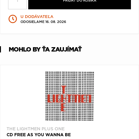
PRIDAŤ DO KOŠÍKA
Q
R
S
T
U
U DODÁVATEĽA
V
W
X
Y
Z
ODOSIELAME 16. 08. 2026
Æ
MOHLO BY ŤA ZAUJÍMAŤ
THE LIGHTMEN PLUS ONE
CD FREE AS YOU WANNA BE