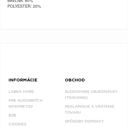
BAVLNA:
80%
POLYESTER:
20%
INFORMÁCIE
OBCHOD
LABKA HORE
SLEDOVANIE OBJEDNÁVKY
(TRACKING)
PRE HUDOBNÝCH
INTEPRETOV
REKLAMÁCIE A VRÁTENIE
TOVARU
B2B
SPÔSOBY DOPRAVY
COOKIES