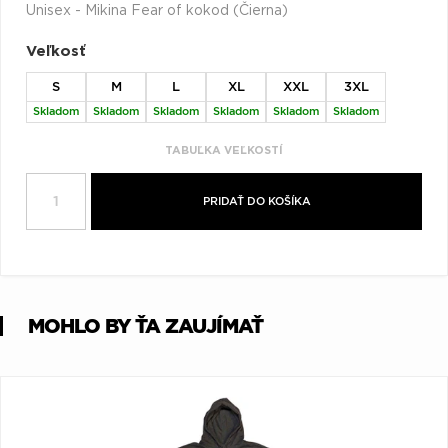
Unisex - Mikina Fear of kokod (Čierna)
Q
R
S
T
U
Veľkosť
V
W
X
Y
Z
S
M
L
XL
XXL
3XL
Æ
Skladom
Skladom
Skladom
Skladom
Skladom
Skladom
TABUĽKA VEĽKOSTÍ
PRIDAŤ DO KOŠÍKA
MOHLO BY ŤA ZAUJÍMAŤ