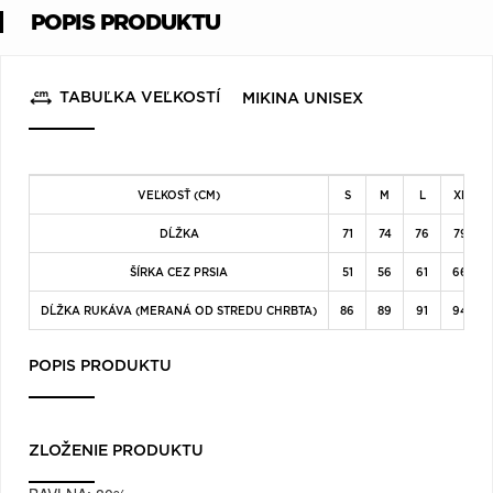
POPIS PRODUKTU
TABUĽKA VEĽKOSTÍ
MIKINA UNISEX
VEĽKOSŤ (CM)
S
M
L
XL
DĹŽKA
71
74
76
79
ŠÍRKA CEZ PRSIA
51
56
61
66
DĹŽKA RUKÁVA (MERANÁ OD STREDU CHRBTA)
86
89
91
94
POPIS PRODUKTU
ZLOŽENIE PRODUKTU