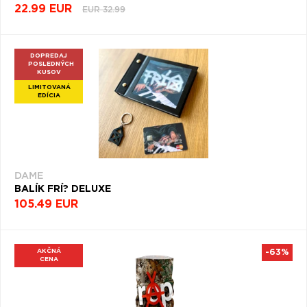
22.99 EUR
EUR 32.99
DOPREDAJ
POSLEDNÝCH
KUSOV
LIMITOVANÁ
EDÍCIA
DAME
BALÍK FRÍ? DELUXE
105.49 EUR
AKČNÁ
-63%
CENA