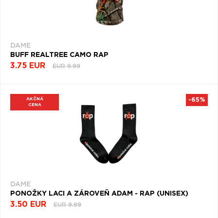
DAME
BUFF REALTREE CAMO RAP
3.75 EUR
EUR 9.99
AKČNÁ
-65%
CENA
DAME
PONOŽKY LACI A ZÁROVEŇ ADAM - RAP (UNISEX)
3.50 EUR
EUR 9.99