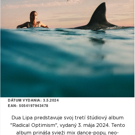
VŠETKY
PODĽA
VYHĽADAŤ
TYPU
PRODUKTU
VŠETKO
CD (31743)
PODĽA ABECEDY
VINYL (26015)
TRIČKO (7169)
"
#
$
*
.
NAŽEHLOVAČKA
(1551)
1
2
3
4
5
MIKINA (905)
6
7
8
9
A
DVD (720)
DÁTUM VYDANIA
3.5.2024
B
C
D
E
F
EAN
5054197943478
PODĽA TAGU
G
H
I
J
K
Dua Lipa predstavuje svoj tretí štúdiový album
"Radical Optimism", vydaný 3. mája 2024. Tento
L
M
N
O
P
album prináša svieži mix dance-popu, neo-