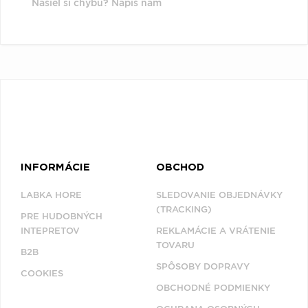
Našiel si chybu? Napíš nám
INFORMÁCIE
OBCHOD
LABKA HORE
SLEDOVANIE OBJEDNÁVKY
(TRACKING)
PRE HUDOBNÝCH
INTEPRETOV
REKLAMÁCIE A VRÁTENIE
TOVARU
B2B
SPÔSOBY DOPRAVY
COOKIES
OBCHODNÉ PODMIENKY