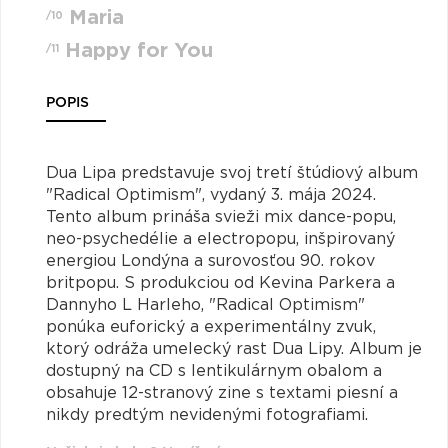
Maria
/10
Happy for You
/11
POPIS
Dua Lipa predstavuje svoj tretí štúdiový album
"Radical Optimism", vydaný 3. mája 2024.
Tento album prináša svieži mix dance-popu,
neo-psychedélie a electropopu, inšpirovaný
energiou Londýna a surovosťou 90. rokov
britpopu. S produkciou od Kevina Parkera a
Dannyho L Harleho, "Radical Optimism"
ponúka euforický a experimentálny zvuk,
ktorý odráža umelecký rast Dua Lipy. Album je
dostupný na CD s lentikulárnym obalom a
obsahuje 12-stranový zine s textami piesní a
nikdy predtým nevidenými fotografiami.