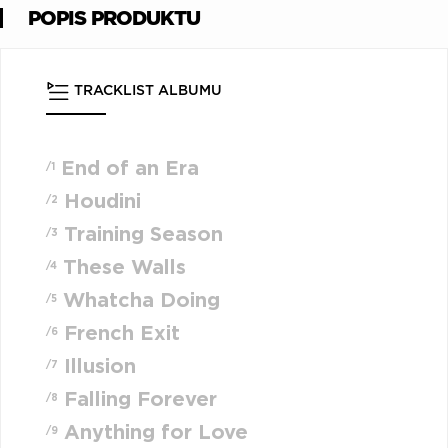
POPIS PRODUKTU
TRACKLIST ALBUMU
End of an Era
/1
Houdini
/2
Training Season
/3
These Walls
/4
Whatcha Doing
/5
French Exit
/6
Illusion
/7
Falling Forever
/8
Anything for Love
/9