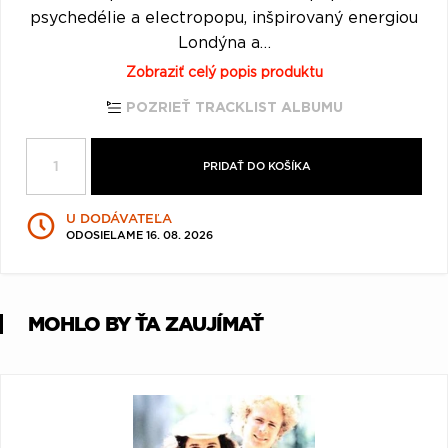
Q
R
S
T
U
psychedélie a electropopu, inšpirovaný energiou
Londýna a…
V
W
X
Y
Z
Zobraziť celý popis produktu
Æ
POZRIEŤ TRACKLIST ALBUMU
PRIDAŤ DO KOŠÍKA
U DODÁVATEĽA
ODOSIELAME 16. 08. 2026
MOHLO BY ŤA ZAUJÍMAŤ