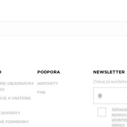
D
PODPORA
NEWSLETTER
Získaj pravidel
NIE OBJEDNÁVKY
KONTAKTY
G)
FAQ
CIE A VRÁTENIE
Súhlasí
 DOPRAVY
spraco
osobný
É PODMIENKY
údajov