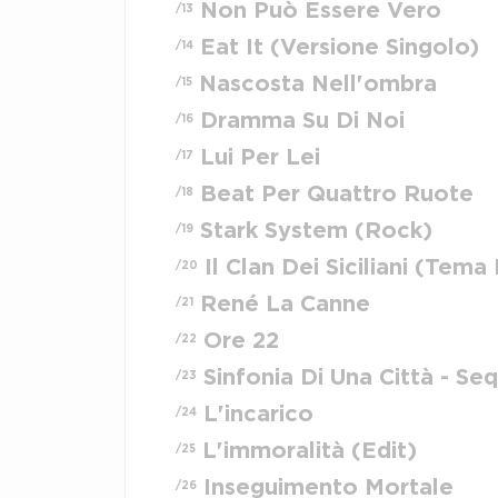
Non Può Essere Vero
/13
Eat It (Versione Singolo)
/14
Nascosta Nell'ombra
/15
Dramma Su Di Noi
/16
Lui Per Lei
/17
Beat Per Quattro Ruote
/18
Stark System (Rock)
/19
Il Clan Dei Siciliani (Tema 
/20
René La Canne
/21
Ore 22
/22
Sinfonia Di Una Città - Seq
/23
L'incarico
/24
L'immoralità (Edit)
/25
Inseguimento Mortale
/26