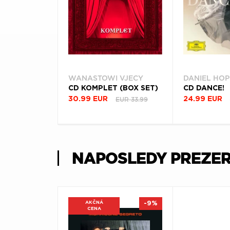
WANASTOWI VJECY
DANIEL HOP
CD KOMPLET (BOX SET)
CD DANCE!
EUR 33.99
30.99 EUR
24.99 EUR
NAPOSLEDY PREZE
AKČNÁ
-9%
CENA