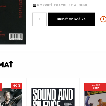
POZRIEŤ TRACKLIST ALBUMU
PRIDAŤ DO KOŠÍKA
ÍMAŤ
-10%
AKČNÁ
CENA