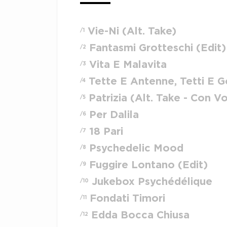
Vie-Ni (Alt. Take)
/1
Fantasmi Grotteschi (Edit)
/2
Vita E Malavita
/3
Tette E Antenne, Tetti E 
/4
Patrizia (Alt. Take - Con Vo
/5
Per Dalila
/6
18 Pari
/7
Psychedelic Mood
/8
Fuggire Lontano (Edit)
/9
Jukebox Psychédélique
/10
Fondati Timori
/11
Edda Bocca Chiusa
/12