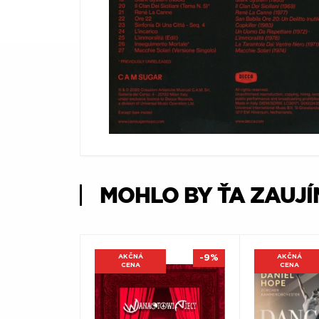
Æ
MOHLO BY ŤA ZAUJ
AKČNÁ
-9%
AKČNÁ
CENA
CENA