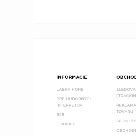
INFORMÁCIE
OBCHO
LABKA HORE
SLEDOVA
(TRACKIN
PRE HUDOBNÝCH
INTEPRETOV
REKLAMÁ
TOVARU
B2B
SPÔSOBY
COOKIES
OBCHODN