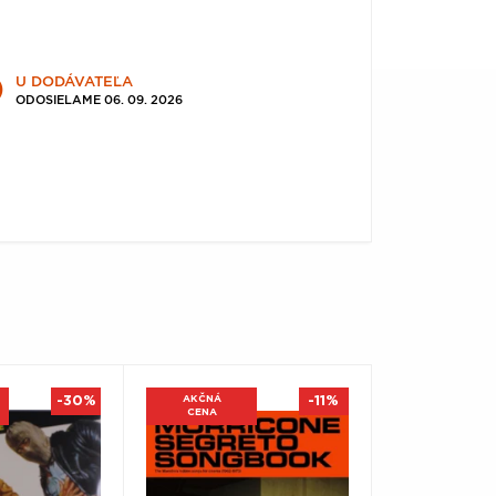
U DODÁVATEĽA
ODOSIELAME 06. 09. 2026
-30%
AKČNÁ
-11%
CENA