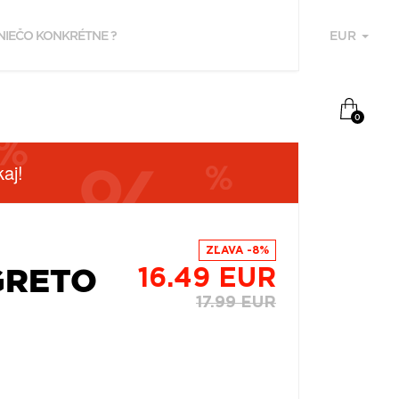
EUR
U
0
aj!
ZĽAVA -8%
GRETO
16.49 EUR
17.99 EUR
F
P
Z