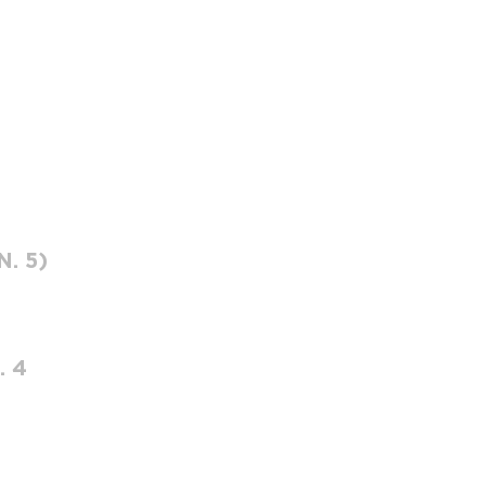
N. 5)
. 4