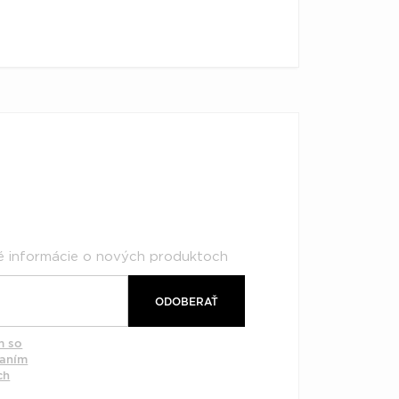
né informácie o nových produktoch
ODOBERAŤ
m so
vaním
ch