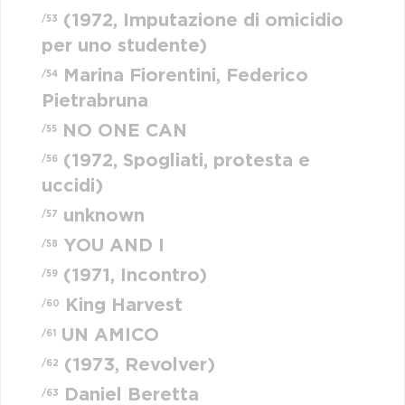
(1972, Imputazione di omicidio
/53
per uno studente)
Marina Fiorentini, Federico
/54
Pietrabruna
NO ONE CAN
/55
(1972, Spogliati, protesta e
/56
uccidi)
unknown
/57
YOU AND I
/58
(1971, Incontro)
/59
King Harvest
/60
UN AMICO
/61
(1973, Revolver)
/62
Daniel Beretta
/63