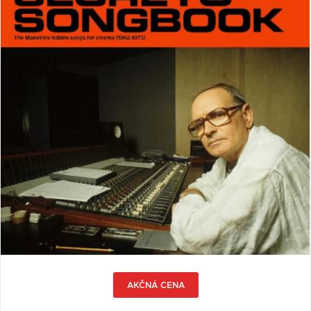
VŠETKY
PODĽA
VYHĽADAŤ
TYPU
PRODUKTU
VŠETKO
CD (31743)
PODĽA ABECEDY
VINYL (26014)
TRIČKO (7170)
"
#
$
*
.
NAŽEHLOVAČKA
(1563)
1
2
3
4
5
MIKINA (905)
6
7
8
9
A
DVD (720)
B
C
D
E
F
PODĽA TAGU
G
H
I
J
K
AKČNÁ CENA
L
M
N
O
P