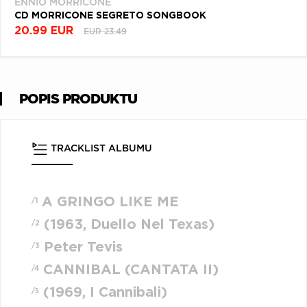
ENNIO MORRICONE
CD MORRICONE SEGRETO SONGBOOK
20.99 EUR
EUR 23.49
POPIS PRODUKTU
TRACKLIST ALBUMU
A GRINGO LIKE ME
/1
(1963, Duello Nel Texas)
/2
Peter Tevis
/3
CANNIBAL (CANTATA II)
/4
(1969, I Cannibali)
/5