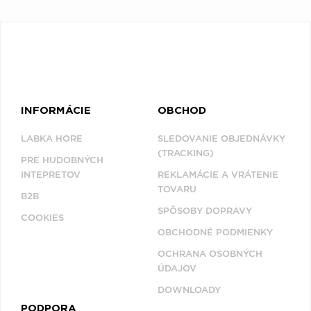
INFORMÁCIE
OBCHOD
LABKA HORE
SLEDOVANIE OBJEDNÁVKY
(TRACKING)
PRE HUDOBNÝCH
INTEPRETOV
REKLAMÁCIE A VRÁTENIE
TOVARU
B2B
SPÔSOBY DOPRAVY
COOKIES
OBCHODNÉ PODMIENKY
OCHRANA OSOBNÝCH
ÚDAJOV
DOWNLOADY
PODPORA