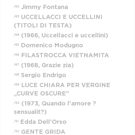
Jimmy Fontana
/42
UCCELLACCI E UCCELLINI
/43
(TITOLI DI TESTA)
(1966, Uccellacci e uccellini)
/44
Domenico Modugno
/45
FILASTROCCA VIETNAMITA
/46
(1968, Grazie zia)
/47
Sergio Endrigo
/48
LUCE CHIARA PER VERGINE
/49
„CURVE OSCURE”
(1973, Quando l'amore ?
/50
sensualit?)
Edda Dell'Orso
/51
GENTE GRIDA
/52