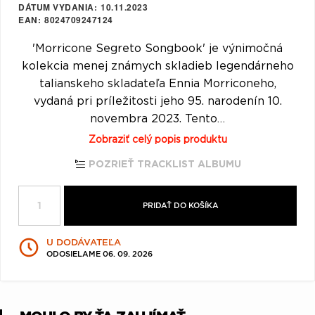
DÁTUM VYDANIA
10.11.2023
Q
R
S
T
U
EAN
8024709247124
V
W
X
Y
Z
'Morricone Segreto Songbook' je výnimočná
kolekcia menej známych skladieb legendárneho
Æ
talianskeho skladateľa Ennia Morriconeho,
vydaná pri príležitosti jeho 95. narodenín 10.
novembra 2023. Tento…
Zobraziť celý popis produktu
POZRIEŤ TRACKLIST ALBUMU
PRIDAŤ DO KOŠÍKA
U DODÁVATEĽA
ODOSIELAME 06. 09. 2026