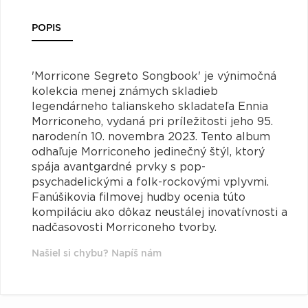
POPIS
'Morricone Segreto Songbook' je výnimočná
kolekcia menej známych skladieb
legendárneho talianskeho skladateľa Ennia
Morriconeho, vydaná pri príležitosti jeho 95.
narodenín 10. novembra 2023. Tento album
odhaľuje Morriconeho jedinečný štýl, ktorý
spája avantgardné prvky s pop-
psychadelickými a folk-rockovými vplyvmi.
Fanúšikovia filmovej hudby ocenia túto
kompiláciu ako dôkaz neustálej inovatívnosti a
nadčasovosti Morriconeho tvorby.
Našiel si chybu? Napíš nám