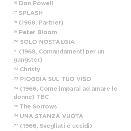
Don Powell
/6
SPLASH
/7
(1968, Partner)
/8
Peter Bloom
/9
SOLO NOSTALGIA
/10
(1968, Comandamenti per un
/11
gangster)
Christy
/12
PIOGGIA SUL TUO VISO
/13
(1966, Come imparai ad amare le
/14
donne) TBC
The Sorrows
/15
UNA STANZA VUOTA
/16
(1966, Svegliati e uccidi)
/17