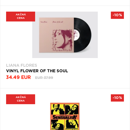
AKČNÁ
-10%
CENA
LIANA FLORES
VINYL FLOWER OF THE SOUL
34.49 EUR
EUR 37.99
AKČNÁ
-10%
CENA