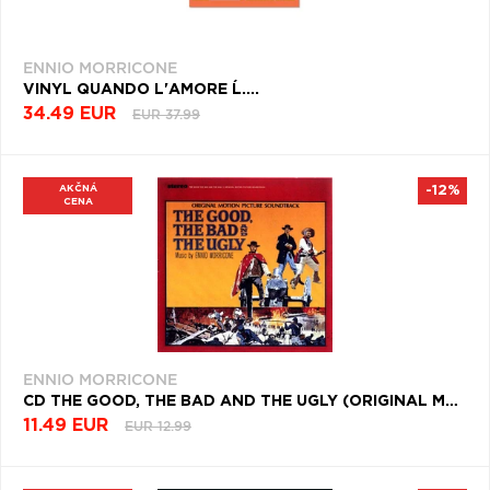
ENNIO MORRICONE
VINYL QUANDO L'AMORE Ĺ....
34.49 EUR
EUR 37.99
AKČNÁ
-12%
CENA
ENNIO MORRICONE
CD THE GOOD, THE BAD AND THE UGLY (ORIGINAL MOTION PICTURE SOUNDTRACK) (EXTENDED VERSION)
11.49 EUR
EUR 12.99