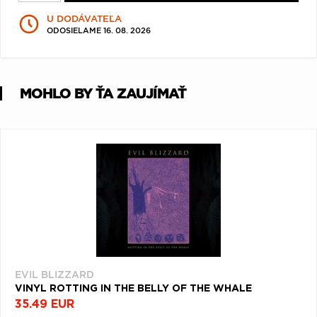
Q
R
S
T
U
U DODÁVATEĽA
ODOSIELAME 16. 08. 2026
V
W
X
Y
Z
Æ
MOHLO BY ŤA ZAUJÍMAŤ
EVIL BLIZZARD
VINYL ROTTING IN THE BELLY OF THE WHALE
35.49 EUR