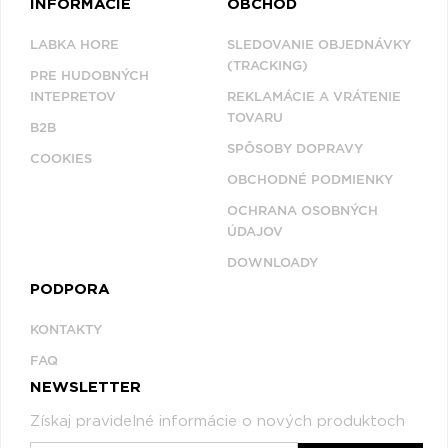
INFORMÁCIE
OBCHOD
LABKA HORE
SLEDOVANIE OBJEDNÁVKY
(TRACKING)
PRE HUDOBNÝCH
INTEPRETOV
REKLAMÁCIE A VRÁTENIE
TOVARU
B2B
SPÔSOBY DOPRAVY
COOKIES
OBCHODNÉ PODMIENKY
OCHRANA OSOBNÝCH
ÚDAJOV
DOWNLOADY
PODPORA
KONTAKTY
FAQ
NEWSLETTER
Získaj pravidelné informácie o nových produktoch