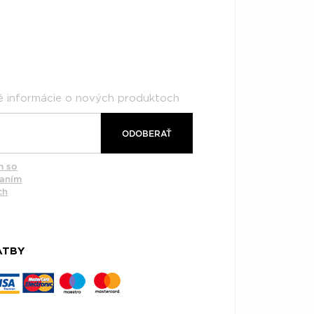
né informácie o nových produktoch
ODOBERAŤ
m so
vaním
ch
ATBY