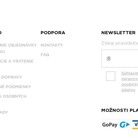
D
PODPORA
NEWSLETTER
Získaj pravidel
NIE OBJEDNÁVKY
KONTAKTY
G)
FAQ
CIE A VRÁTENIE
Súhlasí
 DOPRAVY
spraco
osobný
É PODMIENKY
údajov
A OSOBNÝCH
MOŽNOSTI PL
ADY