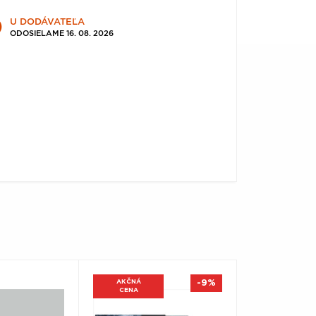
U DODÁVATEĽA
ODOSIELAME 16. 08. 2026
AKČNÁ
-9%
CENA