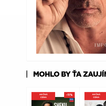
Æ
MOHLO BY ŤA ZAUJ
AKČNÁ
-11%
AKČNÁ
CENA
CENA