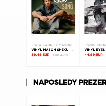
ISATA KANNEH-MASON
SNOW PATR
VINYL MASON SHEKU - SONG
VINYL EYES
EUR 43.99
39.49 EUR
44.99 EUR
NAPOSLEDY PREZE