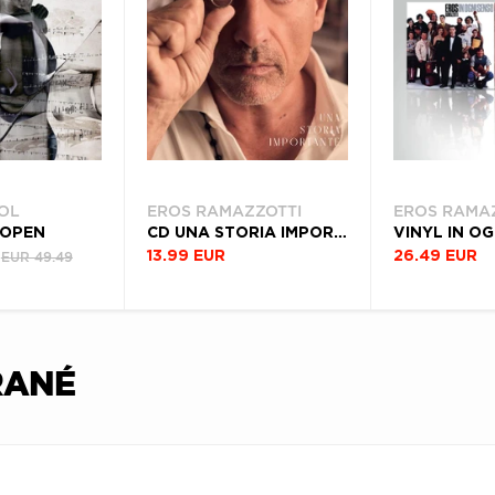
OL
EROS RAMAZZOTTI
EROS RAMA
 OPEN
CD UNA STORIA IMPORTANTE (ITALIAN VERSION) (DELUXE EDITION)
VINYL IN O
EUR 49.49
13.99 EUR
26.49 EUR
RANÉ