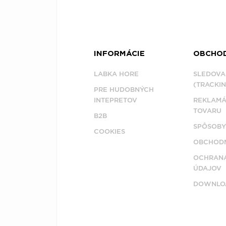
INFORMÁCIE
OBCHO
LABKA HORE
SLEDOVA
(TRACKIN
PRE HUDOBNÝCH
INTEPRETOV
REKLAMÁ
TOVARU
B2B
SPÔSOBY
COOKIES
OBCHODN
OCHRAN
ÚDAJOV
DOWNLO