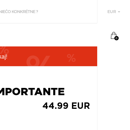
EUR
U
0
aj!
IMPORTANTE
F
44.99 EUR
P
Z