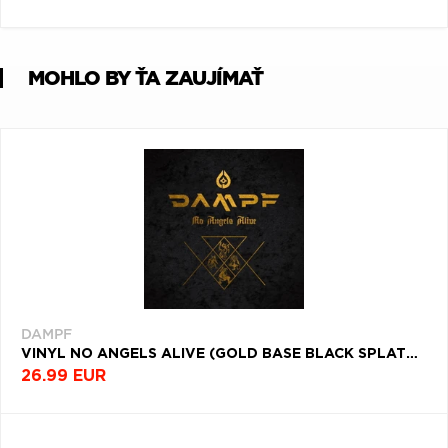
Q
R
S
T
U
V
W
X
Y
Z
MOHLO BY ŤA ZAUJÍMAŤ
Æ
DAMPF
VINYL NO ANGELS ALIVE (GOLD BASE BLACK SPLATTER)
26.99 EUR