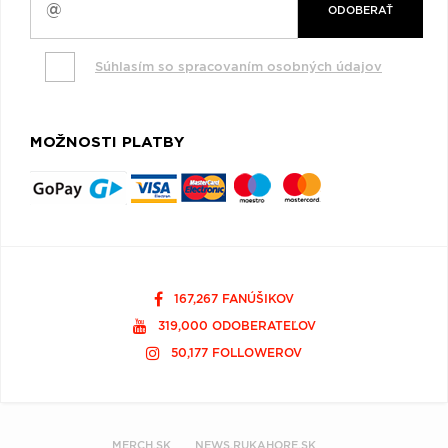
ODOBERAŤ
Súhlasím so spracovaním osobných údajov
MOŽNOSTI PLATBY
167,267 FANÚŠIKOV
319,000 ODOBERATEĽOV
50,177 FOLLOWEROV
MERCH.SK
NEWS.RUKAHORE.SK