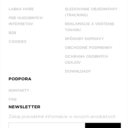
LABKA HORE
SLEDOVANIE OBJEDNÁVKY
(TRACKING)
PRE HUDOBNÝCH
INTEPRETOV
REKLAMÁCIE A VRÁTENIE
TOVARU
B2B
SPÔSOBY DOPRAVY
COOKIES
OBCHODNÉ PODMIENKY
OCHRANA OSOBNÝCH
ÚDAJOV
DOWNLOADY
PODPORA
KONTAKTY
FAQ
NEWSLETTER
Získaj pravidelné informácie o nových produktoch