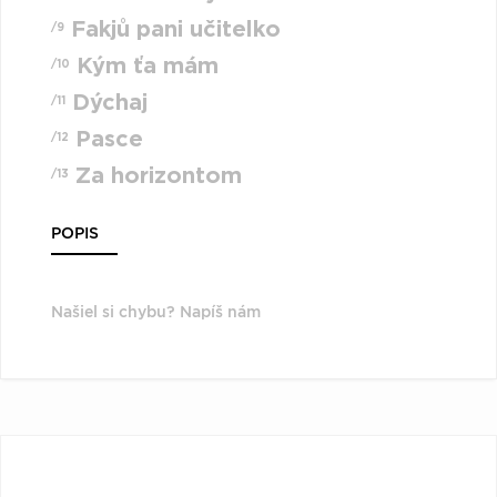
Fakjů pani učitelko
/9
Kým ťa mám
/10
Dýchaj
/11
Pasce
/12
Za horizontom
/13
POPIS
Našiel si chybu? Napíš nám