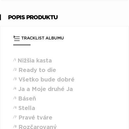
POPIS PRODUKTU
TRACKLIST ALBUMU
Nižšia kasta
/1
Ready to die
/2
Všetko bude dobré
/3
Ja a Moje druhé Ja
/4
Báseň
/5
Stella
/6
Pravé tváre
/7
Rozčarovaný
/8