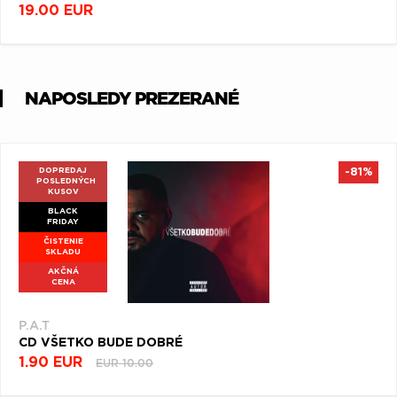
19.00 EUR
NAPOSLEDY PREZERANÉ
DOPREDAJ
-81%
POSLEDNÝCH
KUSOV
BLACK
FRIDAY
ČISTENIE
SKLADU
AKČNÁ
CENA
P.A.T
CD VŠETKO BUDE DOBRÉ
1.90 EUR
EUR 10.00