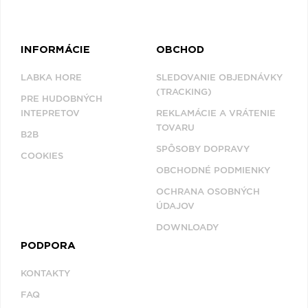
INFORMÁCIE
OBCHOD
LABKA HORE
SLEDOVANIE OBJEDNÁVKY
(TRACKING)
PRE HUDOBNÝCH
INTEPRETOV
REKLAMÁCIE A VRÁTENIE
TOVARU
B2B
SPÔSOBY DOPRAVY
COOKIES
OBCHODNÉ PODMIENKY
OCHRANA OSOBNÝCH
ÚDAJOV
DOWNLOADY
PODPORA
KONTAKTY
FAQ