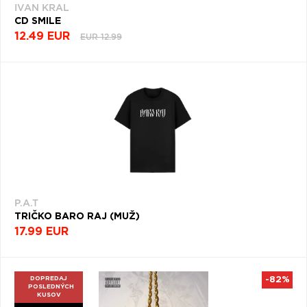
IVAN KRAL
CD SMILE
12.49 EUR
EUR 12.99
P.A.T
TRIČKO BARO RAJ (MUŽ)
17.99 EUR
DOPREDAJ
-82%
POSLEDNÝCH
KUSOV