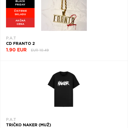
BLACK
FRIDAY
ČISTENIE
SKLADU
AKČNÁ
CENA
P.A.T
CD FRANTO 2
1.90 EUR
EUR 10.49
P.A.T
TRIČKO NAKER (MUŽ)