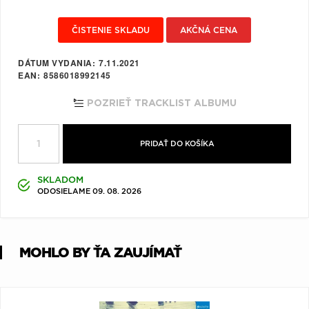
Q
R
S
T
U
ČISTENIE SKLADU
AKČNÁ CENA
V
W
X
Y
Z
DÁTUM VYDANIA
7.11.2021
Æ
EAN
8586018992145
POZRIEŤ TRACKLIST ALBUMU
PRIDAŤ DO KOŠÍKA
SKLADOM
ODOSIELAME 09. 08. 2026
MOHLO BY ŤA ZAUJÍMAŤ