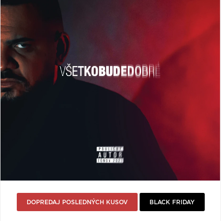
VŠETKY
PODĽA
VYHĽADAŤ
TYPU
PRODUKTU
VŠETKO
CD (31743)
PODĽA ABECEDY
VINYL (26015)
TRIČKO (7170)
"
#
$
*
.
NAŽEHLOVAČKA
(1563)
1
2
3
4
5
MIKINA (905)
6
7
8
9
A
DVD (720)
B
C
D
E
F
PODĽA TAGU
G
H
I
J
K
DOPREDAJ POSLEDNÝCH KUSOV
BLACK FRIDAY
L
M
N
O
P