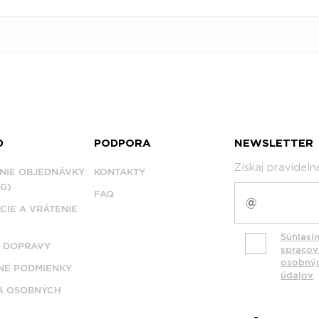
D
PODPORA
NEWSLETTER
Získaj pravidel
NIE OBJEDNÁVKY
KONTAKTY
G)
FAQ
CIE A VRÁTENIE
Súhlasí
 DOPRAVY
spraco
osobný
É PODMIENKY
údajov
A OSOBNÝCH