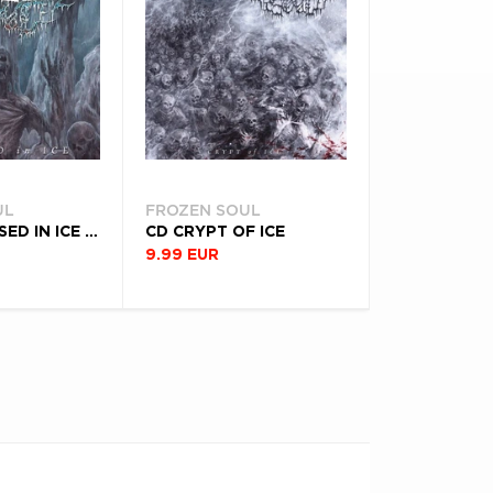
UL
FROZEN SOUL
VINYL ENCASED IN ICE - EP (RE-ISSUE 2021)
CD CRYPT OF ICE
9.99 EUR