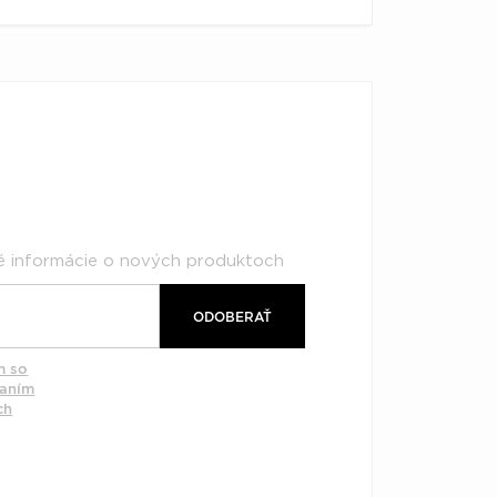
né informácie o nových produktoch
ODOBERAŤ
m so
vaním
ch