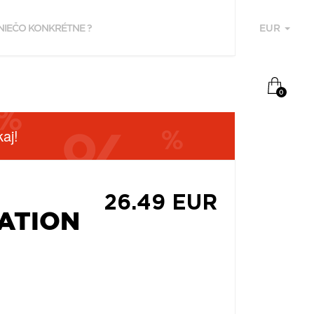
EUR
U
0
aj!
26.49 EUR
ATION
F
P
Z