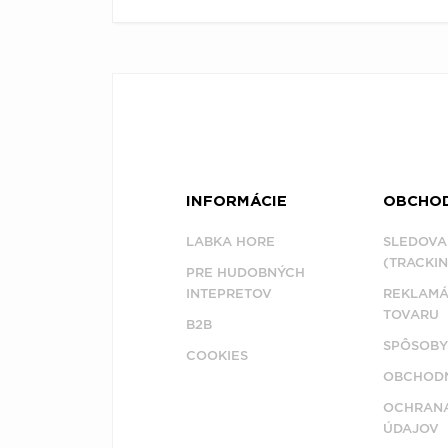
INFORMÁCIE
OBCHO
LABKA HORE
SLEDOVA
(TRACKIN
PRE HUDOBNÝCH
INTEPRETOV
REKLAMÁ
TOVARU
B2B
SPÔSOBY
COOKIES
OBCHODN
OCHRAN
ÚDAJOV