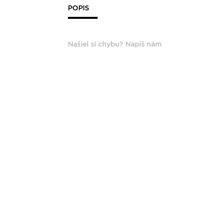
POPIS
Našiel si chybu? Napíš nám