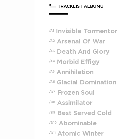
TRACKLIST ALBUMU
Invisible Tormentor
/A1
Arsenal Of War
/A2
Death And Glory
/A3
Morbid Effigy
/A4
Annihilation
/A5
Glacial Domination
/A6
Frozen Soul
/B7
Assimilator
/B8
Best Served Cold
/B9
Abominable
/B10
Atomic Winter
/B11