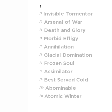
1
Invisible Tormentor
/1
Arsenal of War
/2
Death and Glory
/3
Morbid Effigy
/4
Annihilation
/5
Glacial Domination
/6
Frozen Soul
/7
Assimilator
/8
Best Served Cold
/9
Abominable
/10
Atomic Winter
/11