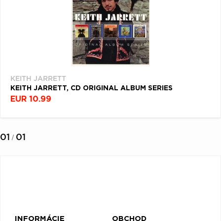
Q
R
S
T
U
V
W
X
Y
Z
Æ
KEITH JARRETT
KEITH JARRETT, CD ORIGINAL ALBUM SERIES
EUR 10.99
01
01
/
INFORMÁCIE
OBCHOD