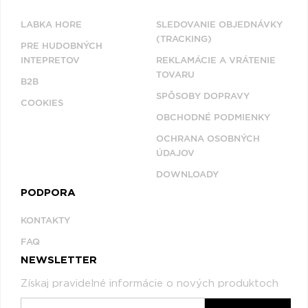
LABKA HORE
SLEDOVANIE OBJEDNÁVKY
(TRACKING)
PRE HUDOBNÝCH
INTEPRETOV
REKLAMÁCIE A VRÁTENIE
TOVARU
B2B
SPÔSOBY DOPRAVY
COOKIES
OBCHODNÉ PODMIENKY
OCHRANA OSOBNÝCH
ÚDAJOV
DOWNLOADY
PODPORA
KONTAKTY
FAQ
NEWSLETTER
Získaj pravidelné informácie o nových produktoch