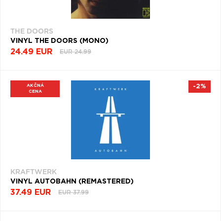
THE DOORS
VINYL THE DOORS (MONO)
24.49 EUR
EUR 24.99
AKČNÁ
-2%
CENA
KRAFTWERK
VINYL AUTOBAHN (REMASTERED)
37.49 EUR
EUR 37.99