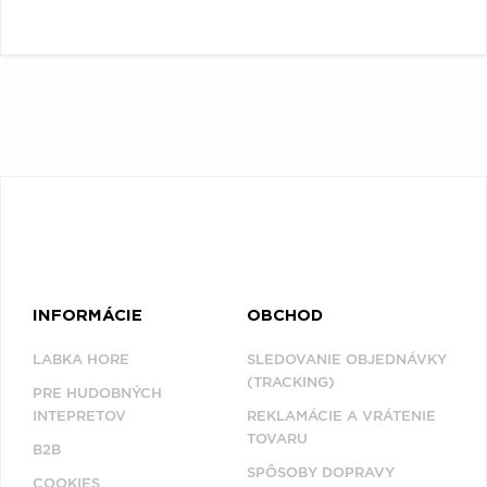
INFORMÁCIE
OBCHOD
LABKA HORE
SLEDOVANIE OBJEDNÁVKY
(TRACKING)
PRE HUDOBNÝCH
INTEPRETOV
REKLAMÁCIE A VRÁTENIE
TOVARU
B2B
SPÔSOBY DOPRAVY
COOKIES