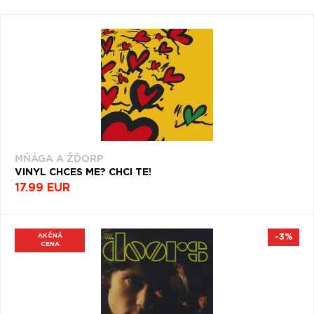
Q
R
S
T
U
V
W
X
Y
Z
Æ
MŇÁGA A ŽĎORP
VINYL CHCES ME? CHCI TE!
17.99 EUR
AKČNÁ
-3%
CENA