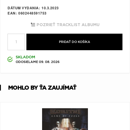
Q
R
S
T
U
DÁTUM VYDANIA
10.3.2023
EAN
0602448591753
V
W
X
Y
Z
POZRIEŤ TRACKLIST ALBUMU
Æ
PRIDAŤ DO KOŠÍKA
SKLADOM
ODOSIELAME 09. 08. 2026
MOHLO BY ŤA ZAUJÍMAŤ