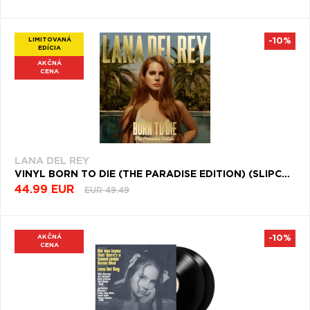
LIMITOVANÁ
-10%
EDÍCIA
AKČNÁ
CENA
LANA DEL REY
VINYL BORN TO DIE (THE PARADISE EDITION) (SLIPCASE)
44.99 EUR
EUR 49.49
AKČNÁ
-10%
CENA