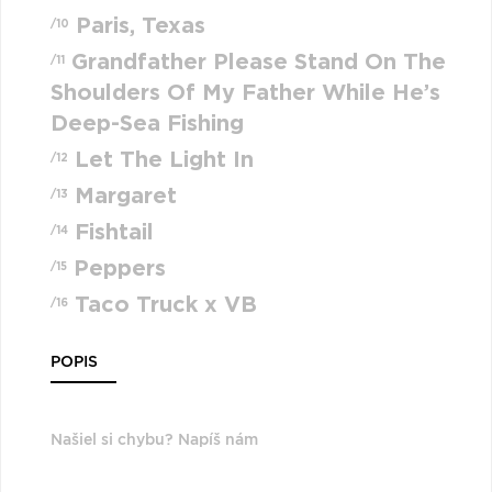
Paris, Texas
/10
Grandfather Please Stand On The
/11
Shoulders Of My Father While He’s
Deep-Sea Fishing
Let The Light In
/12
Margaret
/13
Fishtail
/14
Peppers
/15
Taco Truck x VB
/16
POPIS
Našiel si chybu? Napíš nám