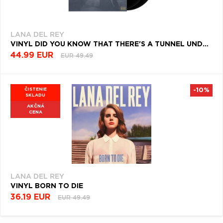
LANA DEL REY
VINYL DID YOU KNOW THAT THERE'S A TUNNEL UNDER OCEAN BLVD
44.99 EUR
EUR 49.49
ČISTENIE
-10%
SKLADU
AKČNÁ
CENA
LANA DEL REY
VINYL BORN TO DIE
36.19 EUR
EUR 49.49