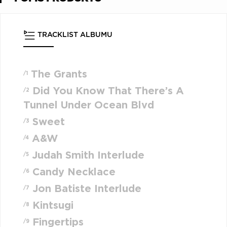
TRACKLIST ALBUMU
The Grants
/1
Did You Know That There’s A
/2
Tunnel Under Ocean Blvd
Sweet
/3
A&W
/4
Judah Smith Interlude
/5
Candy Necklace
/6
Jon Batiste Interlude
/7
Kintsugi
/8
Fingertips
/9