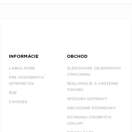
INFORMÁCIE
OBCHOD
LABKA HORE
SLEDOVANIE OBJEDNÁVKY
(TRACKING)
PRE HUDOBNÝCH
INTEPRETOV
REKLAMÁCIE A VRÁTENIE
TOVARU
B2B
SPÔSOBY DOPRAVY
COOKIES
OBCHODNÉ PODMIENKY
OCHRANA OSOBNÝCH
ÚDAJOV