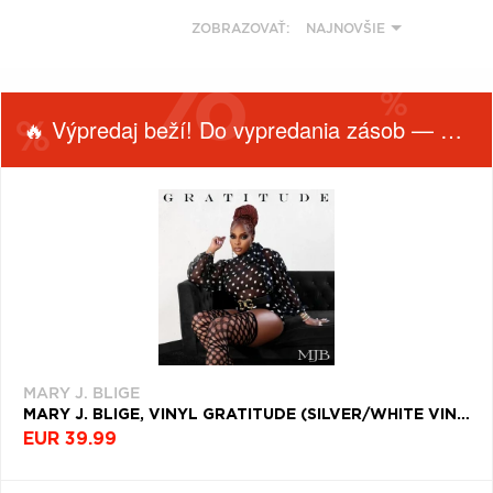
VŠETKY
PODĽA
VYHĽADAŤ
ZOBRAZOVAŤ:
NAJNOVŠIE
TYPU
PRODUKTU
🔥 Výpredaj beží! Do vypredania zásob — nepremeškaj!
VŠETKO
CD (31758)
PODĽA ABECEDY
VINYL (26024)
TRIČKO (7178)
"
#
$
*
.
FILTROVAŤ
NAŽEHLOVAČKA
ŽÁNER
PRODUKTY
(1544)
1
2
3
4
5
PODĽA
MIKINA (906)
ROK
VYDANIA
6
7
8
9
A
DVD (720)
DEKÁDA
B
C
D
E
F
MARY J. BLIGE
PODĽA TAGU
MARY J. BLIGE, VINYL GRATITUDE (SILVER/WHITE VINYL)
G
H
I
J
K
Filtrovať
EUR 39.99
(7)
L
M
N
O
P