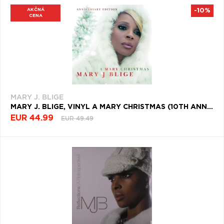
Q
R
S
T
U
AKČNÁ
-10%
CENA
V
W
X
Y
Z
Æ
MARY J. BLIGE
MARY J. BLIGE, VINYL A MARY CHRISTMAS (10TH ANNIVERSARY EDITION)
EUR 44.99
EUR 49.49