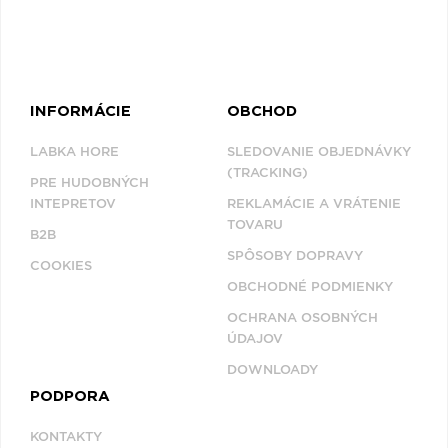
INFORMÁCIE
OBCHOD
LABKA HORE
SLEDOVANIE OBJEDNÁVKY
(TRACKING)
PRE HUDOBNÝCH
INTEPRETOV
REKLAMÁCIE A VRÁTENIE
TOVARU
B2B
SPÔSOBY DOPRAVY
COOKIES
OBCHODNÉ PODMIENKY
OCHRANA OSOBNÝCH
ÚDAJOV
DOWNLOADY
PODPORA
KONTAKTY