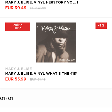
MARY J. BLIGE, VINYL HERSTORY VOL. 1
EUR 39.49
EUR 43.99
AKČNÁ
-9%
CENA
MARY J. BLIGE
MARY J. BLIGE, VINYL WHAT'S THE 411?
EUR 55.99
EUR 61.49
01
01
/