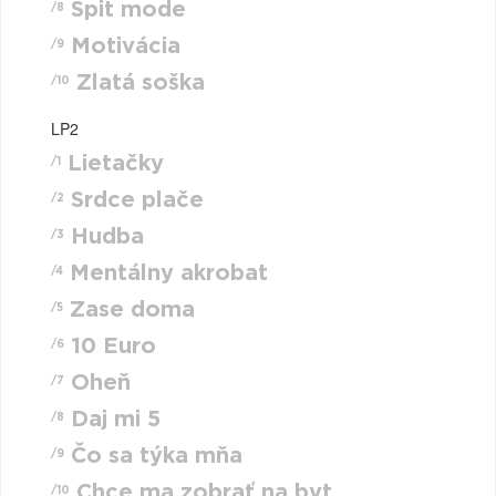
Spit mode
/8
Motivácia
/9
Zlatá soška
/10
LP2
Lietačky
/1
Srdce plače
/2
Hudba
/3
Mentálny akrobat
/4
Zase doma
/5
10 Euro
/6
Oheň
/7
Daj mi 5
/8
Čo sa týka mňa
/9
Chce ma zobrať na byt
/10