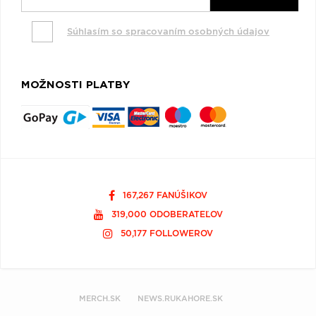
Súhlasím so spracovaním osobných údajov
MOŽNOSTI PLATBY
167,267 FANÚŠIKOV
319,000 ODOBERATEĽOV
50,177 FOLLOWEROV
MERCH.SK
NEWS.RUKAHORE.SK