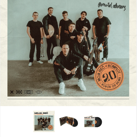
VŠETKY
PODĽA
VYHĽADAŤ
TYPU
PRODUKTU
VŠETKO
CD (31742)
PODĽA ABECEDY
VINYL (25998)
TRIČKO (7182)
"
#
$
*
.
NAŽEHLOVAČKA
(1550)
1
2
3
4
5
MIKINA (907)
6
7
8
9
A
DVD (720)
B
C
D
E
F
PODĽA TAGU
G
H
I
J
K
L
M
N
O
P