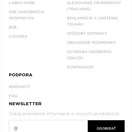
LABKA HORE
SLEDOVANIE OBJEDNÁVKY
(TRACKING)
PRE HUDOBNÝCH
INTEPRETOV
REKLAMÁCIE A VRÁTENIE
TOVARU
B2B
SPÔSOBY DOPRAVY
COOKIES
OBCHODNÉ PODMIENKY
OCHRANA OSOBNÝCH
ÚDAJOV
DOWNLOADY
PODPORA
KONTAKTY
FAQ
NEWSLETTER
Získaj pravidelné informácie o nových produktoch
ODOBERAŤ