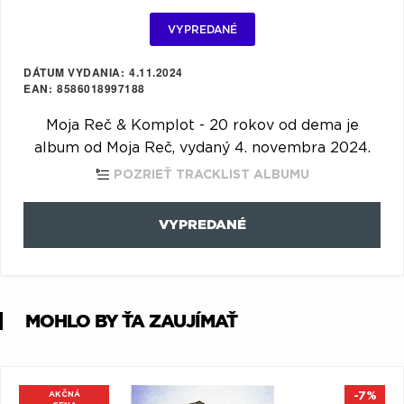
Q
R
S
T
U
VYPREDANÉ
V
W
X
Y
Z
DÁTUM VYDANIA
4.11.2024
EAN
Æ
8586018997188
Moja Reč & Komplot - 20 rokov od dema je
album od Moja Reč, vydaný 4. novembra 2024.
POZRIEŤ TRACKLIST ALBUMU
VYPREDANÉ
MOHLO BY ŤA ZAUJÍMAŤ
AKČNÁ
-7%