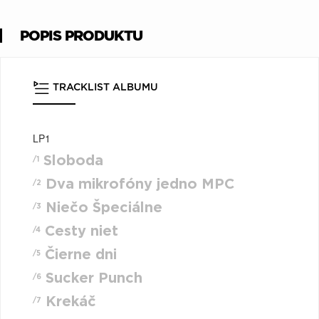
POPIS PRODUKTU
TRACKLIST ALBUMU
LP1
Sloboda
/1
Dva mikrofóny jedno MPC
/2
Niečo Špeciálne
/3
Cesty niet
/4
Čierne dni
/5
Sucker Punch
/6
Krekáč
/7