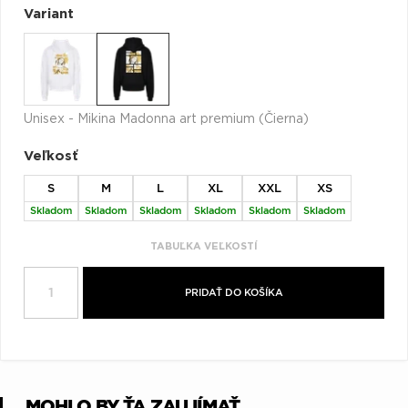
Q
R
S
T
U
Variant
V
W
X
Y
Z
Æ
Unisex - Mikina Madonna art premium (Čierna)
Veľkosť
S
M
L
XL
XXL
XS
Skladom
Skladom
Skladom
Skladom
Skladom
Skladom
TABUĽKA VEĽKOSTÍ
PRIDAŤ DO KOŠÍKA
MOHLO BY ŤA ZAUJÍMAŤ