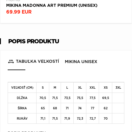
MIKINA MADONNA ART PREMIUM (UNISEX)
69.99 EUR
POPIS PRODUKTU
TABUĽKA VEĽKOSTÍ
MIKINA UNISEX
VEĽKOSŤ (CM)
S
M
L
XL
XXL
XS
3XL
DĹŽKA
70,5
71,5
73,5
75,5
77,5
69,5
ŠÍRKA
65
68
71
74
77
62
RUKÁV
71,1
71,5
71,9
72,3
72,7
70