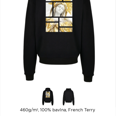
VŠETKY
PODĽA
VYHĽADAŤ
TYPU
PRODUKTU
VŠETKO
CD (31743)
PODĽA ABECEDY
VINYL (25998)
TRIČKO (7182)
"
#
$
*
.
NAŽEHLOVAČKA
(1550)
1
2
3
4
5
MIKINA (907)
6
7
8
9
A
DVD (720)
B
C
D
E
F
PODĽA TAGU
G
H
I
J
K
L
M
N
O
P
460g/m², 100% bavlna, French Terry