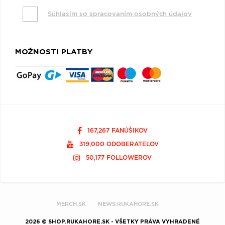
Súhlasím so spracovaním osobných údajov
MOŽNOSTI PLATBY
167,267 FANÚŠIKOV
319,000 ODOBERATEĽOV
50,177 FOLLOWEROV
MERCH.SK
NEWS.RUKAHORE.SK
2026 © SHOP.RUKAHORE.SK - VŠETKY PRÁVA VYHRADENÉ