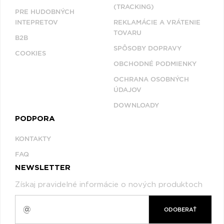
(TRACKING)
PRE HUDOBNÝCH
INTEPRETOV
REKLAMÁCIE A VRÁTENIE
TOVARU
B2B
SPÔSOBY DOPRAVY
COOKIES
OBCHODNÉ PODMIENKY
OCHRANA OSOBNÝCH
ÚDAJOV
DOWNLOADY
PODPORA
KONTAKTY
FAQ
NEWSLETTER
Získaj pravidelné informácie o nových produktoch
ODOBERAŤ