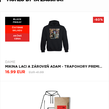
BLACK
-60%
FRIDAY
ČISTENIE
SKLADU
AKČNÁ
CENA
DAME
MIKINA LACI A ZÁROVEŇ ADAM - TRAPOHORY PREMIUM (UNISEX)
16.99 EUR
EUR 41.99