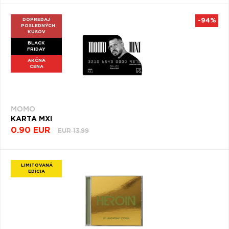
DOPREDAJ
-94%
POSLEDNÝCH
KUSOV
BLACK
FRIDAY
AKČNÁ
CENA
MOMO
KARTA MXI
0.90 EUR
EUR 13.99
LIMITOVANÁ
EDÍCIA