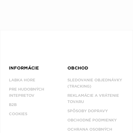
INFORMÁCIE
OBCHOD
LABKA HORE
SLEDOVANIE OBJEDNÁVKY
(TRACKING)
PRE HUDOBNÝCH
INTEPRETOV
REKLAMÁCIE A VRÁTENIE
TOVARU
B2B
SPÔSOBY DOPRAVY
COOKIES
OBCHODNÉ PODMIENKY
OCHRANA OSOBNÝCH