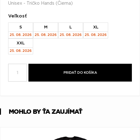
Unisex - Tričko Hands (Čierna)
Q
R
S
T
U
Veľkosť
V
W
X
Y
Z
S
M
L
XL
Æ
25. 08. 2026
25. 08. 2026
25. 08. 2026
25. 08. 2026
XXL
25. 08. 2026
PRIDAŤ DO KOŠÍKA
MOHLO BY ŤA ZAUJÍMAŤ