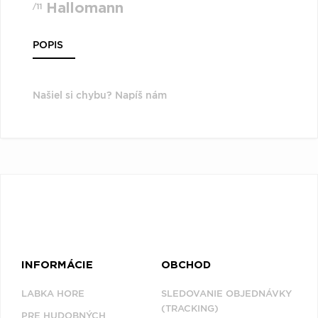
Hallomann
/11
POPIS
Našiel si chybu? Napíš nám
INFORMÁCIE
OBCHOD
LABKA HORE
SLEDOVANIE OBJEDNÁVKY
(TRACKING)
PRE HUDOBNÝCH