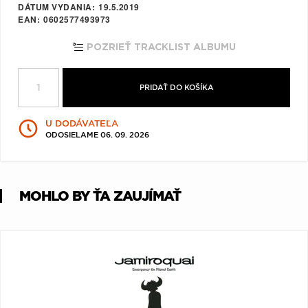
DÁTUM VYDANIA
19.5.2019
Q
R
S
T
U
EAN
0602577493973
V
W
X
Y
Z
POZRIEŤ TRACKLIST ALBUMU
Æ
PRIDAŤ DO KOŠÍKA
U DODÁVATEĽA
ODOSIELAME 06. 09. 2026
MOHLO BY ŤA ZAUJÍMAŤ