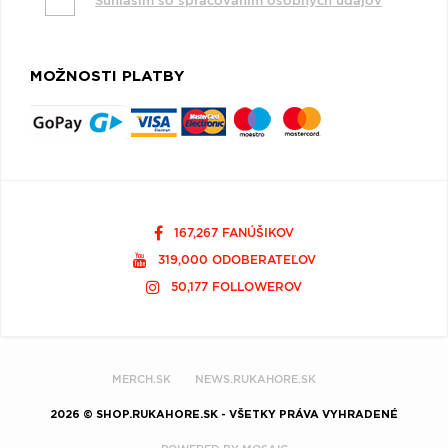
Súhlasím so spracovaním osobných údajov
MOŽNOSTI PLATBY
167,267 FANÚŠIKOV
319,000 ODOBERATEĽOV
50,177 FOLLOWEROV
MERCH.SK
NEWS.RUKAHORE.SK
2026 © SHOP.RUKAHORE.SK - VŠETKY PRÁVA VYHRADENÉ