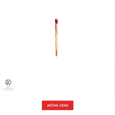
VŠETKY
PODĽA
VYHĽADAŤ
TYPU
PRODUKTU
VŠETKO
CD (31757)
PODĽA ABECEDY
VINYL (26024)
TRIČKO (7178)
"
#
$
*
.
NAŽEHLOVAČKA
(1544)
1
2
3
4
5
MIKINA (906)
6
7
8
9
A
DVD (720)
B
C
D
E
F
PODĽA TAGU
G
H
I
J
K
AKČNÁ CENA
L
M
N
O
P