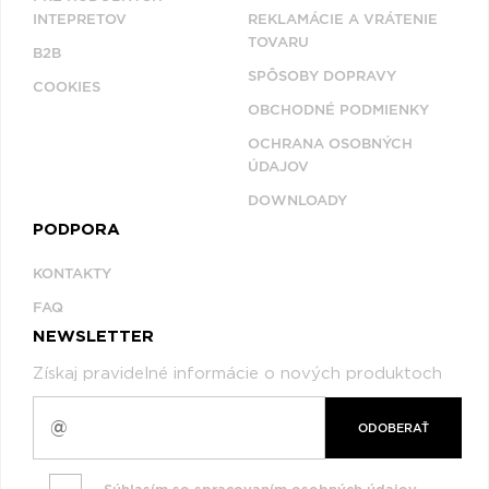
INTEPRETOV
REKLAMÁCIE A VRÁTENIE
TOVARU
B2B
SPÔSOBY DOPRAVY
COOKIES
OBCHODNÉ PODMIENKY
OCHRANA OSOBNÝCH
ÚDAJOV
DOWNLOADY
PODPORA
KONTAKTY
FAQ
NEWSLETTER
Získaj pravidelné informácie o nových produktoch
ODOBERAŤ