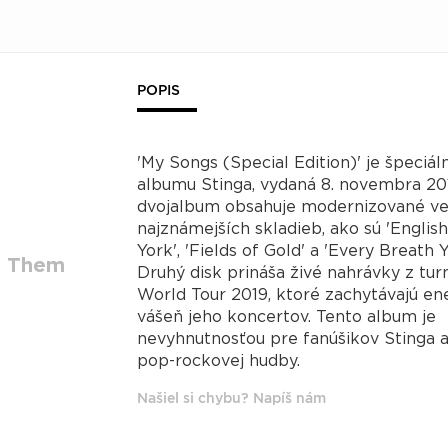
POPIS
'My Songs (Special Edition)' je špeciál
albumu Stinga, vydaná 8. novembra 20
dvojalbum obsahuje modernizované ve
najznámejších skladieb, ako sú 'Engli
York', 'Fields of Gold' a 'Every Breath 
t Them
Druhý disk prináša živé nahrávky z tu
World Tour 2019, ktoré zachytávajú en
vášeň jeho koncertov. Tento album je
nevyhnutnosťou pre fanúšikov Stinga 
pop-rockovej hudby.
Našiel si chybu? Napíš nám