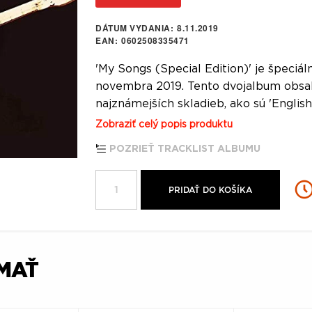
DÁTUM VYDANIA
8.11.2019
EAN
0602508335471
'My Songs (Special Edition)' je špeciál
novembra 2019. Tento dvojalbum obsa
najznámejších skladieb, ako sú 'Englis
Zobraziť celý popis produktu
POZRIEŤ TRACKLIST ALBUMU
PRIDAŤ DO KOŠÍKA
ÍMAŤ