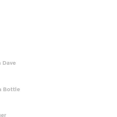
n Dave
a Bottle
ger