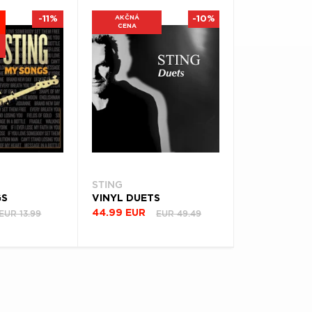
-11%
AKČNÁ
-10%
CENA
STING
GS
VINYL DUETS
EUR 13.99
EUR 49.49
44.99 EUR