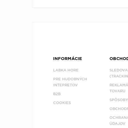
INFORMÁCIE
OBCHO
LABKA HORE
SLEDOVA
(TRACKIN
PRE HUDOBNÝCH
INTEPRETOV
REKLAMÁ
TOVARU
B2B
SPÔSOBY
COOKIES
OBCHODN
OCHRAN
ÚDAJOV