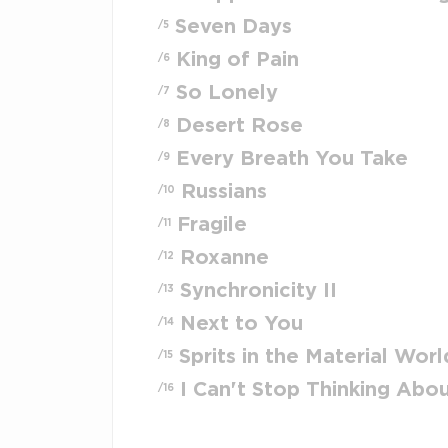
Seven Days
/5
King of Pain
/6
So Lonely
/7
Desert Rose
/8
Every Breath You Take
/9
Russians
/10
Fragile
/11
Roxanne
/12
Synchronicity II
/13
Next to You
/14
Sprits in the Material Worl
/15
I Can't Stop Thinking Abo
/16