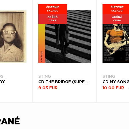
ČISTENIE
ČISTENIE
SKLADU
SKLADU
AKČNÁ
AKČNÁ
CENA
CENA
OS
STING
STING
OY
CD THE BRIDGE (SUPER DELUXE ALBUM)
CD MY SON
9.03 EUR
10.00 EUR
RANÉ