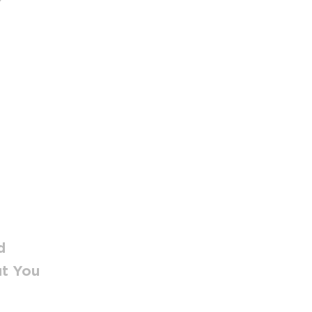
d
ut You