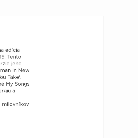
na edícia
19. Tento
rzie jeho
shman in New
You Take'.
rné My Songs
ergiu a
a milovníkov