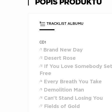
POPIS PRODUKTU
TRACKLIST ALBUMU
CD1
Brand New Day
/1
Desert Rose
/2
If You Love Somebody Se
/3
Free
Every Breath You Take
/4
Demolition Man
/5
Can't Stand Losing You
/6
Fields of Gold
/7