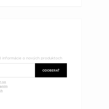
né informácie o nových produktoch
ODOBERAŤ
m so
vaním
ch