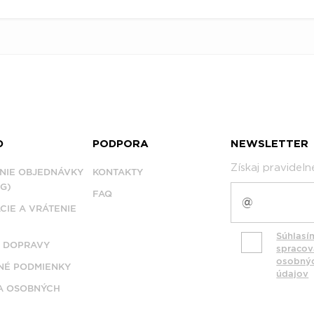
D
PODPORA
NEWSLETTER
Získaj pravidel
NIE OBJEDNÁVKY
KONTAKTY
G)
FAQ
CIE A VRÁTENIE
Súhlasí
 DOPRAVY
spraco
osobný
É PODMIENKY
údajov
A OSOBNÝCH