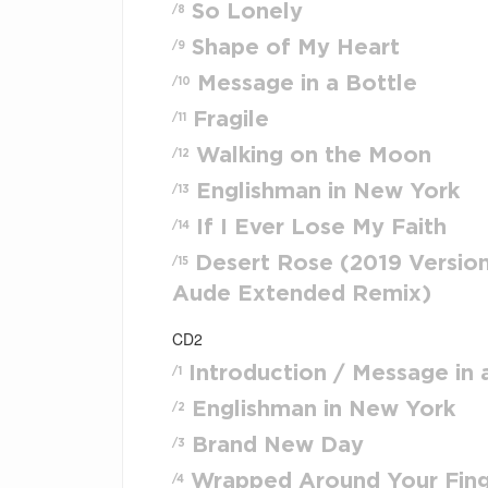
So Lonely
/8
Shape of My Heart
/9
Message in a Bottle
/10
Fragile
/11
Walking on the Moon
/12
Englishman in New York
/13
If I Ever Lose My Faith
/14
Desert Rose (2019 Versio
/15
Aude Extended Remix)
CD2
Introduction / Message in 
/1
Englishman in New York
/2
Brand New Day
/3
Wrapped Around Your Fin
/4