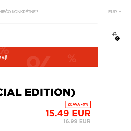
EUR
U
0
aj!
IAL EDITION)
F
ZĽAVA -9%
15.49 EUR
P
16.99 EUR
Z