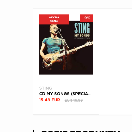
AKČNÁ
-9%
CENA
STING
CD MY SONGS (SPECIAL EDITION)
EUR 16.99
15.49 EUR