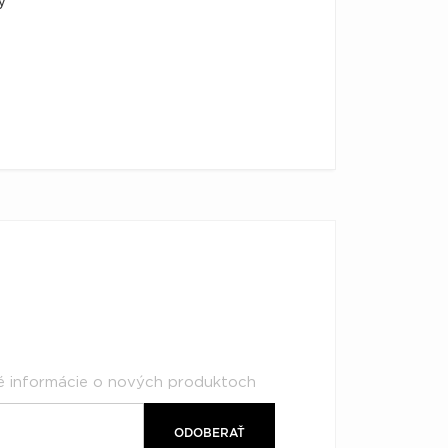
ý
né informácie o nových produktoch
ODOBERAŤ