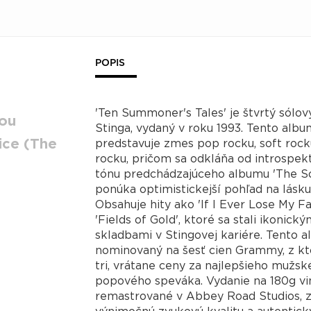
POPIS
'Ten Summoner's Tales' je štvrtý sólo
You
Stinga, vydaný v roku 1993. Tento alb
ice (The
predstavuje zmes pop rocku, soft rock
rocku, pričom sa odkláňa od introspek
tónu predchádzajúceho albumu 'The So
ponúka optimistickejší pohľad na lásku
Obsahuje hity ako 'If I Ever Lose My Fai
'Fields of Gold', ktoré sa stali ikonický
skladbami v Stingovej kariére. Tento 
nominovaný na šesť cien Grammy, z kt
tri, vrátane ceny za najlepšieho mužs
popového speváka. Vydanie na 180g vin
remastrované v Abbey Road Studios, z