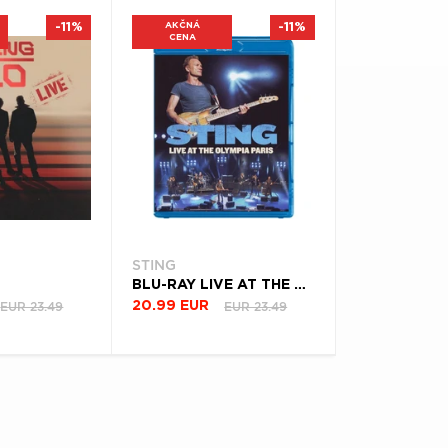
-11%
AKČNÁ
-11%
CENA
STING
BLU-RAY LIVE AT THE OLYMPIA PARIS
EUR 23.49
EUR 23.49
20.99 EUR