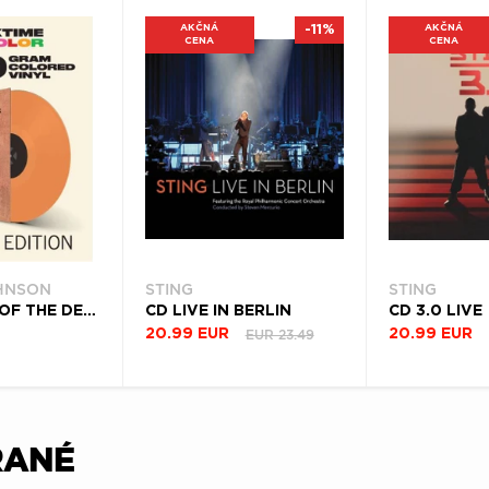
AKČNÁ
-11%
AKČNÁ
CENA
CENA
HNSON
STING
STING
VINYL KING OF THE DELTA BLUES SINGERS
CD LIVE IN BERLIN
CD 3.0 LIVE
EUR 23.49
20.99 EUR
20.99 EUR
RANÉ