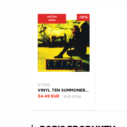
AKČNÁ
-10%
CENA
STING
VINYL TEN SUMMONER'S TALES
EUR 37.99
34.49 EUR