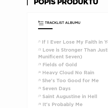
POPIS PRODUKTU
TRACKLIST ALBUMU
If I Ever Lose My Faith in 
/1
Love is Stronger Than Just
/2
Munificent Seven)
Fields of Gold
/3
Heavy Cloud No Rain
/4
She's Too Good for Me
/5
Seven Days
/6
Saint Augustine in Hell
/7
It's Probably Me
/8