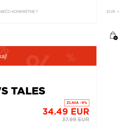
EUR
U
0
aj!
S TALES
F
ZĽAVA -9%
34.49 EUR
P
37.99 EUR
Z