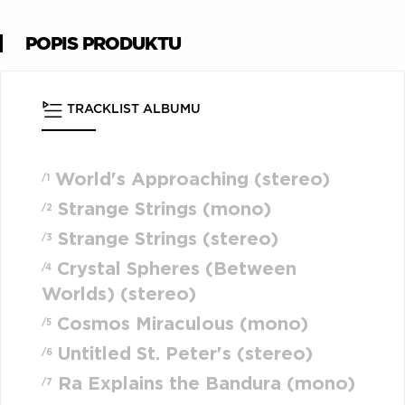
POPIS PRODUKTU
TRACKLIST ALBUMU
World's Approaching (stereo)
/1
Strange Strings (mono)
/2
Strange Strings (stereo)
/3
Crystal Spheres (Between
/4
Worlds) (stereo)
Cosmos Miraculous (mono)
/5
Untitled St. Peter's (stereo)
/6
Ra Explains the Bandura (mono)
/7