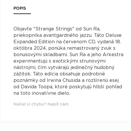
POPIS
Objavte "Strange Strings" od Sun Ra,
priekopníka avantgardného jazzu. Táto Deluxe
Expanded Edition na červenom CD, vydaná 18.
októbra 2024, ponúka remastrovaný zvuk s
bonusovými skladbami. Sun Ra a jeho Arkestra
experimentujú s exotickými strunovými
nástrojmi, čím vytvárajú jedinečný hudobný
zážitok. Táto edícia obsahuje podrobné
poznámky od Irwina Chusida a rozšírenú esej
od Davida Toopa, ktoré poskytujú hlbší pohľad
na toto inovatívne dielo.
Našiel si chybu? Napíš nám