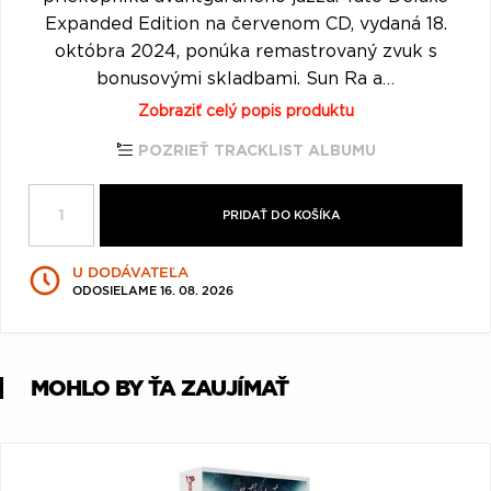
Q
R
S
T
U
Expanded Edition na červenom CD, vydaná 18.
októbra 2024, ponúka remastrovaný zvuk s
V
W
X
Y
Z
bonusovými skladbami. Sun Ra a…
Æ
Zobraziť celý popis produktu
POZRIEŤ TRACKLIST ALBUMU
PRIDAŤ DO KOŠÍKA
U DODÁVATEĽA
ODOSIELAME 16. 08. 2026
MOHLO BY ŤA ZAUJÍMAŤ