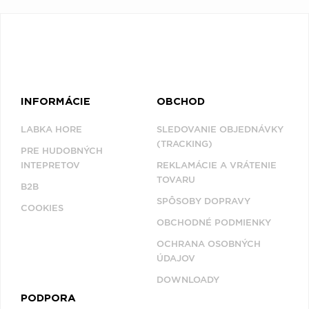
INFORMÁCIE
OBCHOD
LABKA HORE
SLEDOVANIE OBJEDNÁVKY
(TRACKING)
PRE HUDOBNÝCH
INTEPRETOV
REKLAMÁCIE A VRÁTENIE
TOVARU
B2B
SPÔSOBY DOPRAVY
COOKIES
OBCHODNÉ PODMIENKY
OCHRANA OSOBNÝCH
ÚDAJOV
DOWNLOADY
PODPORA