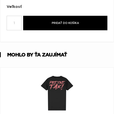
Q
R
S
T
U
Veľkosť
V
W
X
Y
Z
PRIDAŤ DO KOŠÍKA
Æ
MOHLO BY ŤA ZAUJÍMAŤ