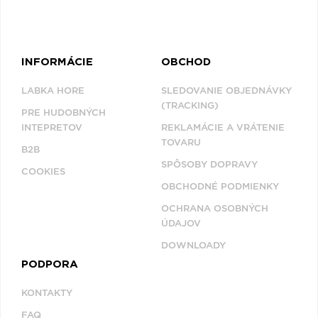
INFORMÁCIE
OBCHOD
LABKA HORE
SLEDOVANIE OBJEDNÁVKY
(TRACKING)
PRE HUDOBNÝCH
INTEPRETOV
REKLAMÁCIE A VRÁTENIE
TOVARU
B2B
SPÔSOBY DOPRAVY
COOKIES
OBCHODNÉ PODMIENKY
OCHRANA OSOBNÝCH
ÚDAJOV
DOWNLOADY
PODPORA
KONTAKTY
FAQ