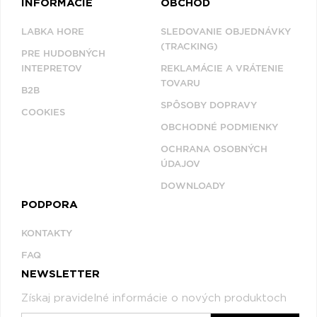
INFORMÁCIE
OBCHOD
LABKA HORE
SLEDOVANIE OBJEDNÁVKY
(TRACKING)
PRE HUDOBNÝCH
INTEPRETOV
REKLAMÁCIE A VRÁTENIE
TOVARU
B2B
SPÔSOBY DOPRAVY
COOKIES
OBCHODNÉ PODMIENKY
OCHRANA OSOBNÝCH
ÚDAJOV
DOWNLOADY
PODPORA
KONTAKTY
FAQ
NEWSLETTER
Získaj pravidelné informácie o nových produktoch