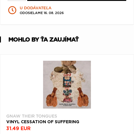
Q
R
S
T
U
U DODÁVATEĽA
ODOSIELAME 16. 08. 2026
V
W
X
Y
Z
Æ
MOHLO BY ŤA ZAUJÍMAŤ
GNAW THEIR TONGUES
VINYL CESSATION OF SUFFERING
31.49 EUR