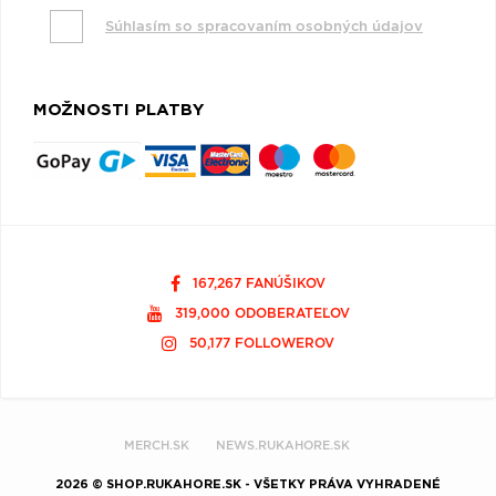
Súhlasím so spracovaním osobných údajov
MOŽNOSTI PLATBY
167,267 FANÚŠIKOV
319,000 ODOBERATEĽOV
50,177 FOLLOWEROV
MERCH.SK
NEWS.RUKAHORE.SK
2026 © SHOP.RUKAHORE.SK - VŠETKY PRÁVA VYHRADENÉ