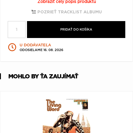
Zobraziť celý popis produktu
Q
R
S
T
U
POZRIEŤ TRACKLIST ALBUMU
V
W
X
Y
Z
Æ
PRIDAŤ DO KOŠÍKA
U DODÁVATEĽA
ODOSIELAME 16. 08. 2026
MOHLO BY ŤA ZAUJÍMAŤ