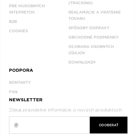
(TRACKING)
PRE HUDOBNÝCH
INTEPRETOV
REKLAMÁCIE A VRÁTENIE
TOVARU
B2B
SPÔSOBY DOPRAVY
COOKIES
OBCHODNÉ PODMIENKY
OCHRANA OSOBNÝCH
ÚDAJOV
DOWNLOADY
PODPORA
KONTAKTY
FAQ
NEWSLETTER
Získaj pravidelné informácie o nových produktoch
ODOBERAŤ