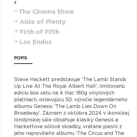
4
The Cinema Show
/1
Aisle of Plenty
/2
Firth of Fifth
/3
Los Endos
/4
POPIS
Steve Hackett predstavuje 'The Lamb Stands
Up Live At The Royal Albert Hall', limitovanú
edíciu box setu na 4 lilac 180g vinylových
platniach, oslavujúcu 50. výročie legendárneho
albumu Genesis 'The Lamb Lies Down On
Broadway'. Záznam z októbra 2024 v ikonickej
londýnskej sále obsahuje klasiky Genesis a
Hackettove sólové skladby, vrátane piesní z
jeho najnovšieho albumu 'The Circus and The