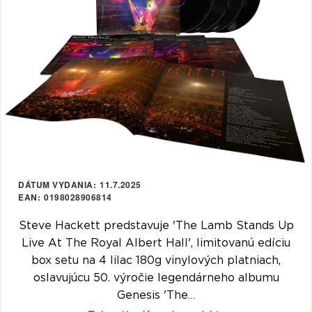
VŠETKY
PODĽA
VYHĽADAŤ
TYPU
PRODUKTU
VŠETKO
CD (31743)
PODĽA ABECEDY
VINYL (26015)
TRIČKO (7160)
"
#
$
*
.
NAŽEHLOVAČKA
(1562)
1
2
3
4
5
DÁTUM VYDANIA
11.7.2025
MIKINA (905)
EAN
0198028906814
6
7
8
9
A
DVD (720)
Steve Hackett predstavuje 'The Lamb Stands Up
B
C
D
E
F
Live At The Royal Albert Hall', limitovanú edíciu
PODĽA TAGU
box setu na 4 lilac 180g vinylových platniach,
G
H
I
J
K
oslavujúcu 50. výročie legendárneho albumu
L
M
N
O
P
Genesis 'The…