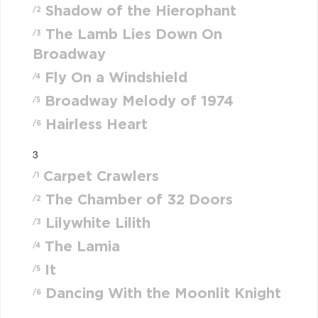
Shadow of the Hierophant
/2
The Lamb Lies Down On
/3
Broadway
Fly On a Windshield
/4
Broadway Melody of 1974
/5
Hairless Heart
/6
3
Carpet Crawlers
/1
The Chamber of 32 Doors
/2
Lilywhite Lilith
/3
The Lamia
/4
It
/5
Dancing With the Moonlit Knight
/6