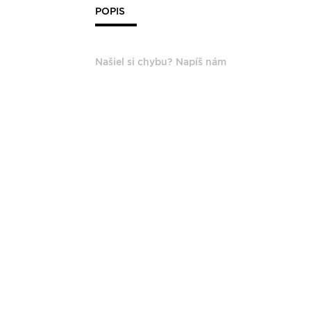
POPIS
Našiel si chybu? Napíš nám