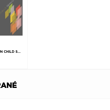
VINYL OCEAN CHILD SONGS OF YOKO ONO
RANÉ