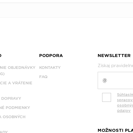
D
PODPORA
NEWSLETTER
Získaj pravidel
NIE OBJEDNÁVKY
KONTAKTY
G)
FAQ
CIE A VRÁTENIE
Súhlasí
 DOPRAVY
spraco
osobný
É PODMIENKY
údajov
A OSOBNÝCH
MOŽNOSTI PL
ADY