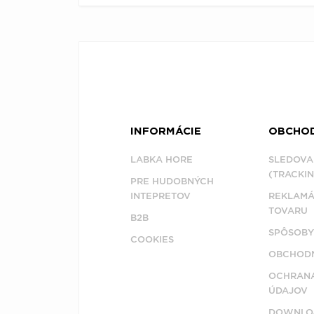
INFORMÁCIE
OBCHO
LABKA HORE
SLEDOVA
(TRACKIN
PRE HUDOBNÝCH
INTEPRETOV
REKLAMÁ
TOVARU
B2B
SPÔSOBY
COOKIES
OBCHODN
OCHRAN
ÚDAJOV
DOWNLO