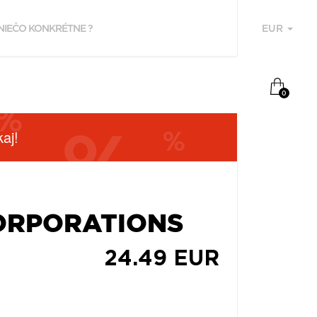
EUR
U
0
aj!
ORPORATIONS
F
24.49 EUR
P
Z