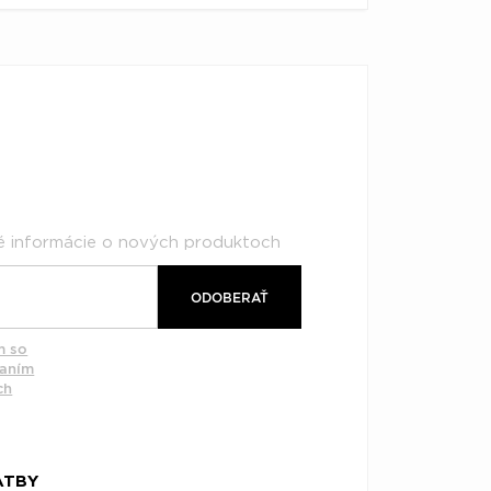
né informácie o nových produktoch
ODOBERAŤ
m so
vaním
ch
ATBY