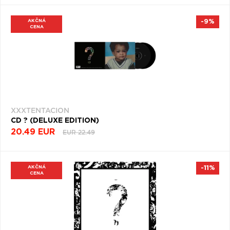
AKČNÁ
-9%
CENA
XXXTENTACION
CD ? (DELUXE EDITION)
20.49 EUR
EUR 22.49
AKČNÁ
-11%
CENA