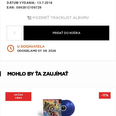
DÁTUM VYDANIA
13.7.2018
Q
R
S
T
U
EAN
0842812106729
V
W
X
Y
Z
POZRIEŤ TRACKLIST ALBUMU
Æ
PRIDAŤ DO KOŠÍKA
U DODÁVATEĽA
ODOSIELAME 07. 09. 2026
MOHLO BY ŤA ZAUJÍMAŤ
AKČNÁ
-11%
CENA