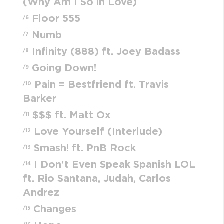
(Why Am I So in Love)
Floor 555
/6
Numb
/7
Infinity (888) ft. Joey Badass
/8
Going Down!
/9
Pain = Bestfriend ft. Travis
/10
Barker
$$$ ft. Matt Ox
/11
Love Yourself (Interlude)
/12
Smash! ft. PnB Rock
/13
I Don't Even Speak Spanish LOL
/14
ft. Rio Santana, Judah, Carlos
Andrez
Changes
/15