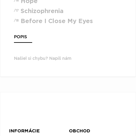
Hope
/16
Schizophrenia
/17
Before I Close My Eyes
/18
POPIS
Našiel si chybu? Napíš nám
INFORMÁCIE
OBCHOD