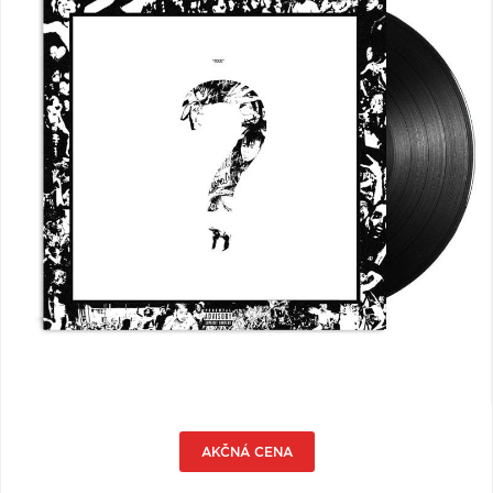
VŠETKY
PODĽA
VYHĽADAŤ
TYPU
PRODUKTU
VŠETKO
CD (31743)
PODĽA ABECEDY
VINYL (26015)
TRIČKO (7038)
"
#
$
*
.
NAŽEHLOVAČKA
(1561)
1
2
3
4
5
MIKINA (903)
6
7
8
9
A
DVD (720)
B
C
D
E
F
PODĽA TAGU
G
H
I
J
K
AKČNÁ CENA
L
M
N
O
P