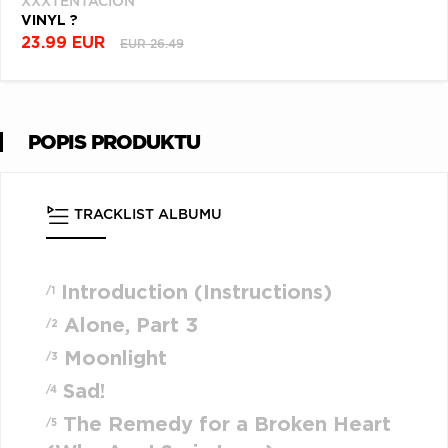
XXXTENTACION
VINYL ?
23.99 EUR
EUR 26.49
POPIS PRODUKTU
TRACKLIST ALBUMU
Introduction (Instructions)
/1
Alone, Part 3
/2
Moonlight
/3
Sad!
/4
The Remedy for a Broken Heart
/5