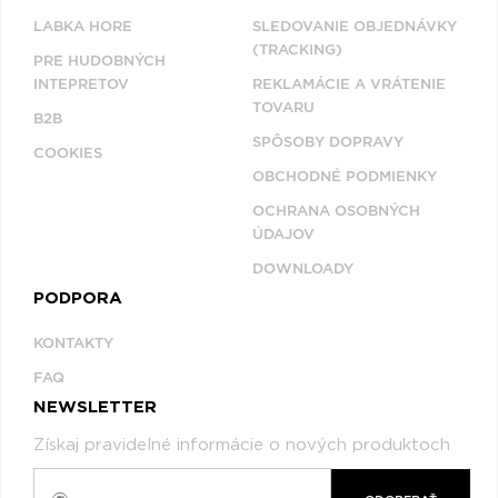
LABKA HORE
SLEDOVANIE OBJEDNÁVKY
(TRACKING)
PRE HUDOBNÝCH
INTEPRETOV
REKLAMÁCIE A VRÁTENIE
TOVARU
B2B
SPÔSOBY DOPRAVY
COOKIES
OBCHODNÉ PODMIENKY
OCHRANA OSOBNÝCH
ÚDAJOV
DOWNLOADY
PODPORA
KONTAKTY
FAQ
NEWSLETTER
Získaj pravidelné informácie o nových produktoch