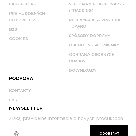
LABKA HORE
SLEDOVANIE OBJEDNÁVKY
(TRACKING)
PRE HUDOBNÝCH
INTEPRETOV
REKLAMÁCIE A VRÁTENIE
TOVARU
B2B
SPÔSOBY DOPRAVY
COOKIES
OBCHODNÉ PODMIENKY
OCHRANA OSOBNÝCH
ÚDAJOV
DOWNLOADY
PODPORA
KONTAKTY
FAQ
NEWSLETTER
Získaj pravidelné informácie o nových produktoch
ODOBERAŤ