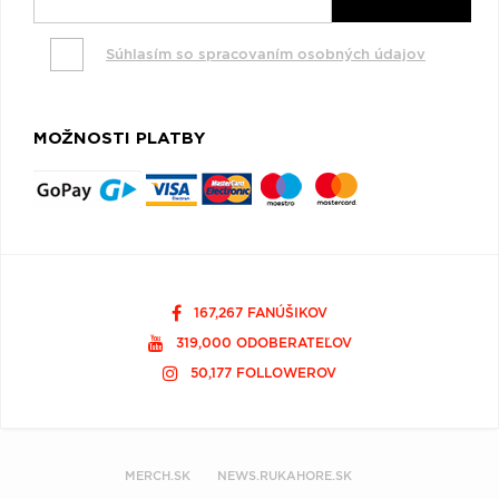
Súhlasím so spracovaním osobných údajov
MOŽNOSTI PLATBY
167,267 FANÚŠIKOV
319,000 ODOBERATEĽOV
50,177 FOLLOWEROV
MERCH.SK
NEWS.RUKAHORE.SK