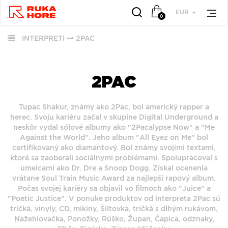
EUR
0
INTERPRETI
2PAC
VŠETKY
VŠETKY
OBĽÚBENÉ
PODĽA
PODĽA
ŽÁNRU
ŽÁNRU
2PAC
RUKA HORE
VŠETKO
HUDBA
Tupac Shakur, známy ako 2Pac, bol americký rapper a
ROCK (2879)
ROCK (34217)
herec. Svoju kariéru začal v skupine Digital Underground a
VINYLY
POP (1983)
neskôr vydal sólové albumy ako "2Pacalypse Now" a "Me
POP (26533)
FUNKO POP!
Against the World". Jeho album "All Eyez on Me" bol
JAZZ (1965)
ALTERNATIVE
certifikovaný ako diamantový. Bol známy svojimi textami,
DOWNLOADY
ALTERNATIVE ROCK
ROCK (9155)
ktoré sa zaoberali sociálnymi problémami. Spolupracoval s
JBL
(1784)
umelcami ako Dr. Dre a Snoop Dogg. Získal ocenenia
JAZZ (7952)
PREDPREDAJE
vrátane Soul Train Music Award za najlepší rapový album.
FOLK (1458)
METAL (6773)
Počas svojej kariéry sa objavil vo filmoch ako "Juice" a
CD S PODPISOM
INDIE ROCK (1127)
FOLK (5854)
"Poetic Justice". V ponuke produktov od interpreta 2Pac sú
PRODUKTY V
tričká, vinyly, CD, mikiny, Šiltovka, tričká s dlhým rukávom,
ZĽAVE
Nažehlovačka, Ponožky, Rúško, Župan, Čapica, odznaky,
ZOBRAZIŤ ZOZNAM