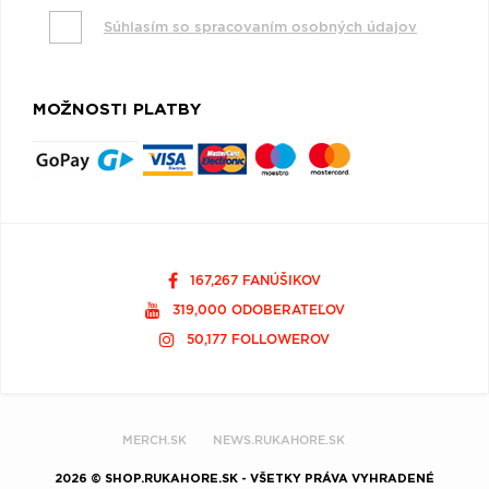
Súhlasím so spracovaním osobných údajov
MOŽNOSTI PLATBY
167,267 FANÚŠIKOV
319,000 ODOBERATEĽOV
50,177 FOLLOWEROV
MERCH.SK
NEWS.RUKAHORE.SK
2026 © SHOP.RUKAHORE.SK - VŠETKY PRÁVA VYHRADENÉ