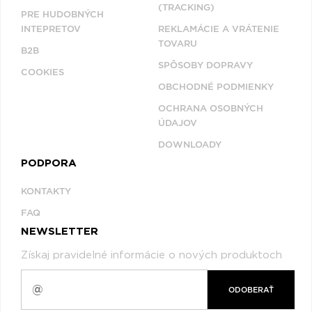
(TRACKING)
PRE HUDOBNÝCH
INTEPRETOV
REKLAMÁCIE A VRÁTENIE
TOVARU
B2B
SPÔSOBY DOPRAVY
COOKIES
OBCHODNÉ PODMIENKY
OCHRANA OSOBNÝCH
ÚDAJOV
DOWNLOADY
PODPORA
KONTAKTY
FAQ
NEWSLETTER
Získaj pravidelné informácie o nových produktoch
ODOBERAŤ