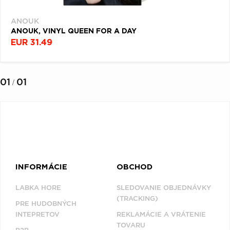
ANOUK
ANOUK, VINYL QUEEN FOR A DAY
EUR 31.49
01
01
/
INFORMÁCIE
OBCHOD
LABKA HORE
SLEDOVANIE OBJEDNÁVKY
(TRACKING)
PRE HUDOBNÝCH
INTEPRETOV
REKLAMÁCIE A VRÁTENIE
TOVARU