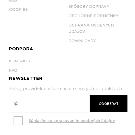
B2B
SPÔSOBY DOPRAVY
COOKIES
OBCHODNÉ PODMIENKY
OCHRANA OSOBNÝCH
ÚDAJOV
DOWNLOADY
PODPORA
KONTAKTY
FAQ
NEWSLETTER
Získaj pravidelné informácie o nových produktoch
ODOBERAŤ
Súhlasím so spracovaním osobných údajov