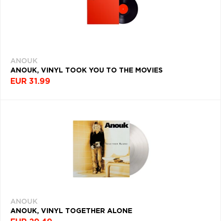
Q
R
S
T
U
V
W
X
Y
Z
Æ
ANOUK
ANOUK, VINYL TOOK YOU TO THE MOVIES
NAPOSLEDY
EUR 31.99
PREZERANÉ
ANOUK
ANOUK
ANOUK, VINYL TOGETHER ALONE