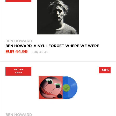
Q
R
S
T
U
V
W
X
Y
Z
Æ
BEN HOWARD
BEN HOWARD, VINYL I FORGET WHERE WE WERE
EUR 44.99
EUR 49.49
AKČNÁ
-58%
CENA
BEN HOWARD