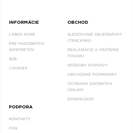
INFORMÁCIE
OBCHOD
LABKA HORE
SLEDOVANIE OBJEDNÁVKY
(TRACKING)
PRE HUDOBNÝCH
INTEPRETOV
REKLAMÁCIE A VRÁTENIE
TOVARU
B2B
SPÔSOBY DOPRAVY
COOKIES
OBCHODNÉ PODMIENKY
OCHRANA OSOBNÝCH
ÚDAJOV
DOWNLOADY
PODPORA
KONTAKTY
FAQ