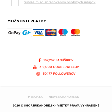
Súhlasím so spracovaním osobných údajov
MOŽNOSTI PLATBY
167,267 FANÚŠIKOV
319,000 ODOBERATEĽOV
50,177 FOLLOWEROV
MERCH.SK
NEWS.RUKAHORE.SK
2026 © SHOP.RUKAHORE.SK - VŠETKY PRÁVA VYHRADENÉ