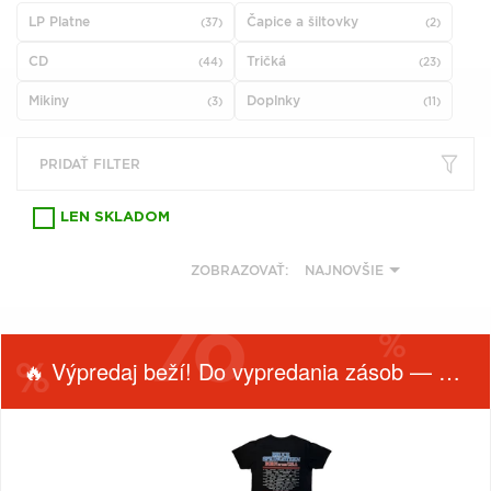
VŠETKY
PODĽA
LP Platne
Čapice a šiltovky
VYHĽADAŤ
(37)
(2)
TYPU
PRODUKTU
CD
Tričká
(44)
(23)
Mikiny
Doplnky
(3)
(11)
VŠETKO
CD (31757)
PRIDAŤ FILTER
PODĽA ABECEDY
VINYL (26024)
TRIČKO (7179)
LEN SKLADOM
"
#
$
*
.
NAŽEHLOVAČKA
(1544)
ZOBRAZOVAŤ:
NAJNOVŠIE
1
2
3
4
5
MIKINA (906)
6
7
8
9
A
DVD (720)
🔥 Výpredaj beží! Do vypredania zásob — nepremeškaj!
B
C
D
E
F
PODĽA TAGU
G
H
I
J
K
L
M
N
O
P
FILTROVAŤ