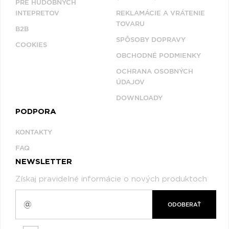
PRE HUDOBNÝCH
INTEPRETOV
REKLAMÁCIE A VRÁTENIE
TOVARU
B2B
SPÔSOBY DOPRAVY
COOKIES
OBCHODNÉ PODMIENKY
OCHRANA OSOBNÝCH
ÚDAJOV
DOWNLOADY
PODPORA
KONTAKTY
FAQ
NEWSLETTER
Získaj pravidelné informácie o nových produktoch
ODOBERAŤ