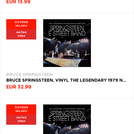
EUR 13.99
ČISTENIE
SKLADU
AKČNÁ
CENA
BRUCE SPRINGSTEEN
BRUCE SPRINGSTEEN, VINYL THE LEGENDARY 1979 NO NUKES CONCERTS
EUR 32.99
ČISTENIE
SKLADU
AKČNÁ
CENA