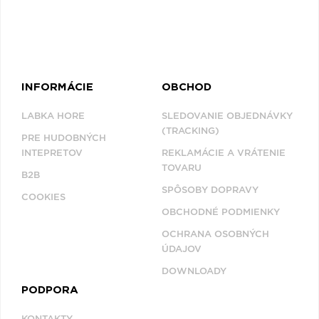
Q
R
S
T
U
V
W
X
Y
Z
Æ
INFORMÁCIE
OBCHOD
NAPOSLEDY
LABKA HORE
SLEDOVANIE OBJEDNÁVKY
PREZERANÉ
(TRACKING)
PRE HUDOBNÝCH
INTEPRETOV
REKLAMÁCIE A VRÁTENIE
TOVARU
CHASE &
B2B
STATUS
SPÔSOBY DOPRAVY
COOKIES
OBCHODNÉ PODMIENKY
OCHRANA OSOBNÝCH
ÚDAJOV
DOWNLOADY
PODPORA
KONTAKTY