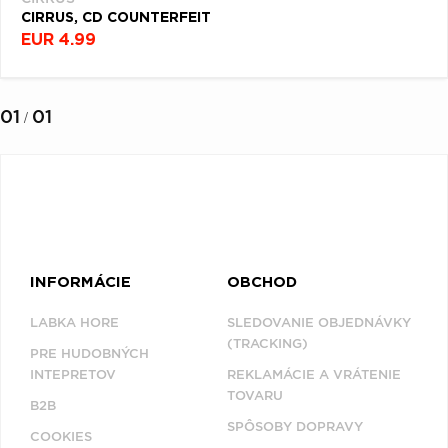
Q
R
S
T
U
CIRRUS, CD COUNTERFEIT
EUR 4.99
V
W
X
Y
Z
Æ
01
01
/
NAPOSLEDY
PREZERANÉ
CIRRUS
INFORMÁCIE
OBCHOD
LABKA HORE
SLEDOVANIE OBJEDNÁVKY
(TRACKING)
PRE HUDOBNÝCH
INTEPRETOV
REKLAMÁCIE A VRÁTENIE
TOVARU
B2B
SPÔSOBY DOPRAVY
COOKIES