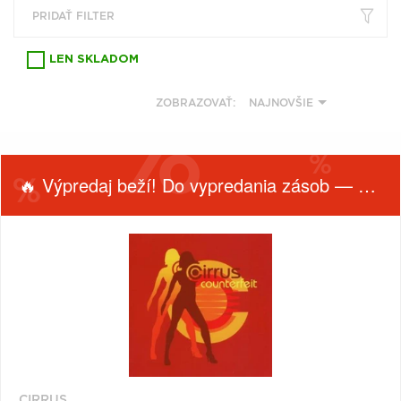
VŠETKY
PODĽA
PRIDAŤ FILTER
VYHĽADAŤ
TYPU
PRODUKTU
LEN SKLADOM
VŠETKO
ZOBRAZOVAŤ:
NAJNOVŠIE
CD (31743)
PODĽA ABECEDY
VINYL (26015)
TRIČKO (7155)
🔥 Výpredaj beží! Do vypredania zásob — nepremeškaj!
"
#
$
*
.
NAŽEHLOVAČKA
(1562)
1
2
3
4
5
MIKINA (905)
6
7
8
9
A
DVD (720)
FILTROVAŤ
ŽÁNER
PRODUKTY
B
C
D
E
F
PODĽA
PODĽA TAGU
Filtrovať
G
H
I
J
K
(1)
L
M
N
O
P
CIRRUS