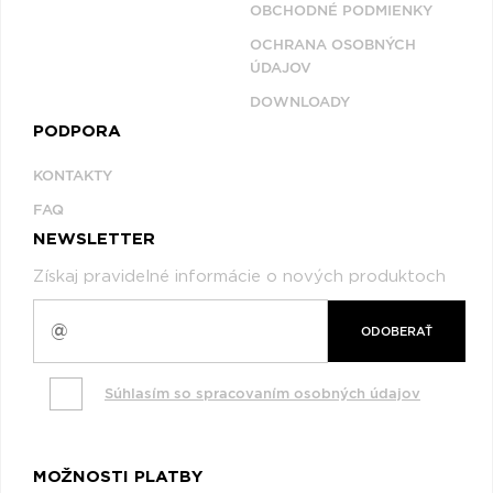
OBCHODNÉ PODMIENKY
OCHRANA OSOBNÝCH
ÚDAJOV
DOWNLOADY
PODPORA
KONTAKTY
FAQ
NEWSLETTER
Získaj pravidelné informácie o nových produktoch
ODOBERAŤ
Súhlasím so spracovaním osobných údajov
MOŽNOSTI PLATBY