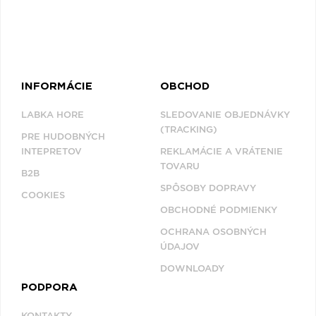
Q
R
S
T
U
V
W
X
Y
Z
Æ
INFORMÁCIE
OBCHOD
NAPOSLEDY
LABKA HORE
SLEDOVANIE OBJEDNÁVKY
PREZERANÉ
(TRACKING)
PRE HUDOBNÝCH
INTEPRETOV
REKLAMÁCIE A VRÁTENIE
TOVARU
CLAUDE-MICHEL
B2B
SCHÖNBERG
SPÔSOBY DOPRAVY
COOKIES
OBCHODNÉ PODMIENKY
OCHRANA OSOBNÝCH
ÚDAJOV
DOWNLOADY
PODPORA
KONTAKTY