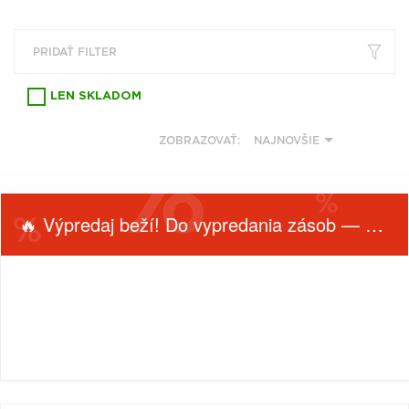
VŠETKY
PODĽA
VYHĽADAŤ
TYPU
PRODUKTU
PRIDAŤ FILTER
LEN SKLADOM
VŠETKO
CD (31759)
ZOBRAZOVAŤ:
NAJNOVŠIE
PODĽA ABECEDY
VINYL (26030)
TRIČKO (7178)
"
#
$
*
.
NAŽEHLOVAČKA
🔥 Výpredaj beží! Do vypredania zásob — nepremeškaj!
(1544)
1
2
3
4
5
MIKINA (906)
6
7
8
9
A
DVD (720)
B
C
D
E
F
FILTROVAŤ
PODĽA TAGU
PRODUKTY
Filtrovať
G
H
I
J
K
PODĽA
(0)
L
M
N
O
P