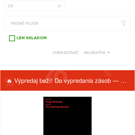
VŠETKY
PODĽA
CD
VYHĽADAŤ
(1)
TYPU
PRODUKTU
PRIDAŤ FILTER
VŠETKO
LEN SKLADOM
CD (31743)
PODĽA ABECEDY
VINYL (26015)
ZOBRAZOVAŤ:
NAJNOVŠIE
TRIČKO (7037)
"
#
$
*
.
NAŽEHLOVAČKA
(1561)
1
2
3
4
5
🔥 Výpredaj beží! Do vypredania zásob — nepremeškaj!
MIKINA (903)
6
7
8
9
A
DVD (720)
B
C
D
E
F
PODĽA TAGU
FILTROVAŤ
ŽÁNER
G
H
I
J
K
PRODUKTY
PODĽA
L
M
N
O
P
Filtrovať