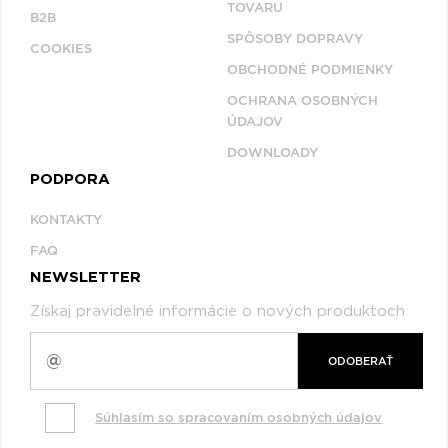
TOVARU
B2B
SPÔSOBY DOPRAVY
COOKIES
OBCHODNÉ PODMIENKY
OCHRANA OSOBNÝCH
ÚDAJOV
DOWNLOADY
PODPORA
KONTAKTY
FAQ
NEWSLETTER
Získaj pravidelné informácie o nových produktoch
ODOBERAŤ
Súhlasím so spracovaním osobných údajov