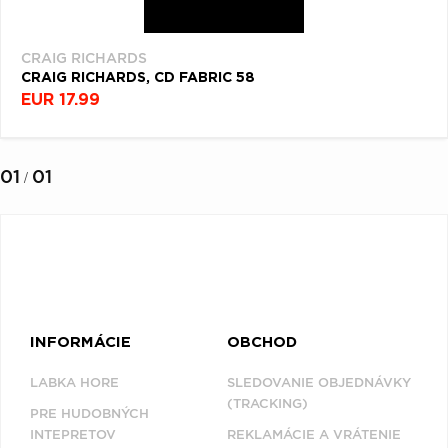
(1)
Q
R
S
T
U
V
W
X
Y
Z
CRAIG RICHARDS
CRAIG RICHARDS, CD FABRIC 58
Æ
EUR 17.99
NAPOSLEDY
01
01
/
PREZERANÉ
CRAIG RICHARDS
INFORMÁCIE
OBCHOD
LABKA HORE
SLEDOVANIE OBJEDNÁVKY
(TRACKING)
PRE HUDOBNÝCH
INTEPRETOV
REKLAMÁCIE A VRÁTENIE