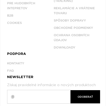
(TRACKING)
PRE HUDOBNÝCH
Q
R
S
T
U
INTEPRETOV
REKLAMÁCIE A VRÁTENIE
V
W
X
TOVARU
Y
Z
B2B
SPÔSOBY DOPRAVY
COOKIES
Æ
OBCHODNÉ PODMIENKY
OCHRANA OSOBNÝCH
ÚDAJOV
DOWNLOADY
PODPORA
KONTAKTY
FAQ
NEWSLETTER
Získaj pravidelné informácie o nových produktoch
ODOBERAŤ