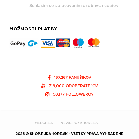
Súhlasím so spracovaním osobných údajov
MOŽNOSTI PLATBY
167,267 FANÚŠIKOV
319,000 ODOBERATEĽOV
50,177 FOLLOWEROV
MERCH.SK
NEWS.RUKAHORE.SK
2026 © SHOP.RUKAHORE.SK - VŠETKY PRÁVA VYHRADENÉ