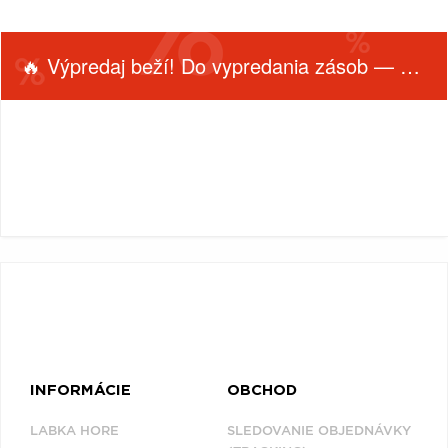
VŠETKY
PODĽA
VYHĽADAŤ
TYPU
PRODUKTU
🔥 Výpredaj beží! Do vypredania zásob — nepremeškaj!
VŠETKO
CD (31757)
PODĽA ABECEDY
FILTROVAŤ
VINYL (26024)
PRODUKTY
TRIČKO (7178)
Filtrovať
PODĽA
(0)
"
#
$
*
.
NAŽEHLOVAČKA
(1544)
1
2
3
4
5
MIKINA (906)
6
7
8
9
A
DVD (720)
B
C
D
E
F
PODĽA TAGU
G
H
I
J
K
INFORMÁCIE
OBCHOD
L
M
N
O
P
LABKA HORE
SLEDOVANIE OBJEDNÁVKY