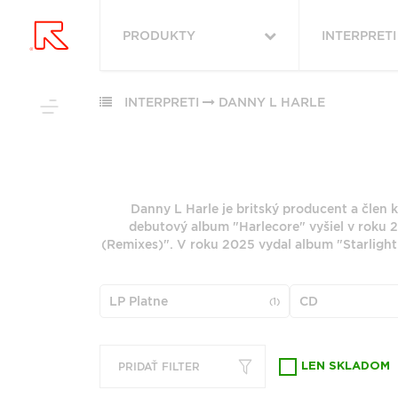
PRODUKTY
INTERPRETI
VYHĽADAŤ
VŠETKY
OBĽÚBENÉ
PODĽA ŽÁNRU
INTERPRETI
DANNY L HARLE
PODĽA ŽÁ
RUKA HORE
VŠETKO
ROCK (2879)
HUDBA
ROCK (34212
POP (1983)
Danny L Harle je britský producent a člen
VINYLY
POP (26515)
PODĽA ABE
debutový album "Harlecore" vyšiel v roku 
JAZZ (1965)
FUNKO POP!
ALTERNATIV
(Remixes)". V roku 2025 vydal album "Starlight
ALTERNATIVE ROCK
(9137)
DOWNLOADY
(1783)
"
#
JAZZ (7950)
JBL
FOLK (1458)
LP Platne
CD
(1)
METAL (6788
PREDPREDAJE
6
7
INDIE ROCK (1127)
FOLK (5851)
CD S PODPISOM
G
H
PRODUKTY V ZĽAVE
ZOBRAZIŤ ZOZNAM
PRIDAŤ FILTER
LEN SKLADOM
Q
R