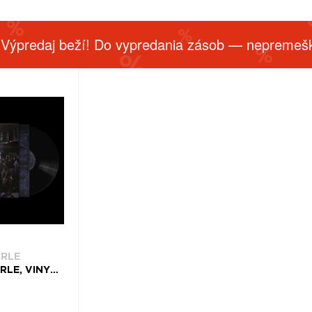
 Výpredaj beží! Do vypredania zásob — nepremešk
ARLE
DANNY L HARLE, VINYL CERULEAN