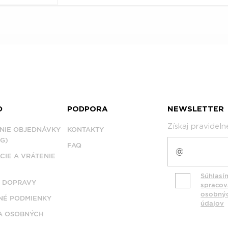
D
PODPORA
NEWSLETTER
Získaj pravidel
NIE OBJEDNÁVKY
KONTAKTY
G)
FAQ
CIE A VRÁTENIE
Súhlasí
 DOPRAVY
spraco
osobný
É PODMIENKY
údajov
A OSOBNÝCH