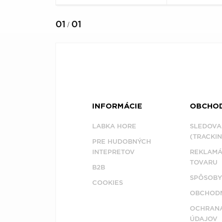
01
01
/
INFORMÁCIE
OBCHO
LABKA HORE
SLEDOVA
(TRACKIN
PRE HUDOBNÝCH
INTEPRETOV
REKLAMÁ
TOVARU
B2B
SPÔSOBY
COOKIES
OBCHODN
OCHRAN
ÚDAJOV