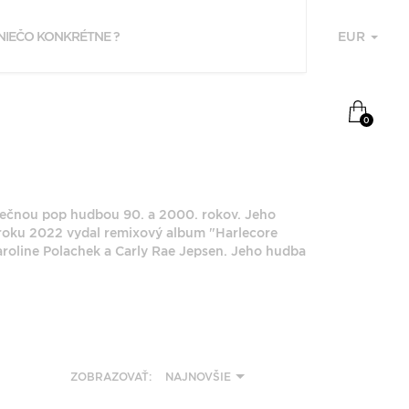
EUR
U
NAPOSLEDY
0
PREZERANÉ
DANNY L HARLE
anečnou pop hudbou 90. a 2000. rokov. Jeho
 roku 2022 vydal remixový album "Harlecore
aroline Polachek a Carly Rae Jepsen. Jeho hudba
F
P
ZOBRAZOVAŤ:
NAJNOVŠIE
Z