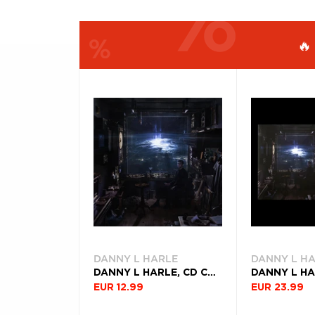
Æ
🔥
FILTROVAŤ
TYP
PRODUKTY
PRODUKTU
PODĽA
ŽÁNER
Filtrovať
(2)
DANNY L HARLE
DANNY L H
DANNY L HARLE, CD CERULEAN
EUR 12.99
EUR 23.99