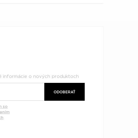
né informácie o nových produktoch
ODOBERAŤ
m so
vaním
ch