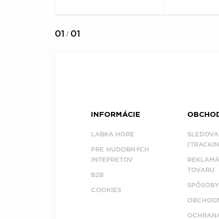
01
01
/
INFORMÁCIE
OBCHO
LABKA HORE
SLEDOVA
(TRACKIN
PRE HUDOBNÝCH
INTEPRETOV
REKLAMÁ
TOVARU
B2B
SPÔSOBY
COOKIES
OBCHODN
OCHRAN