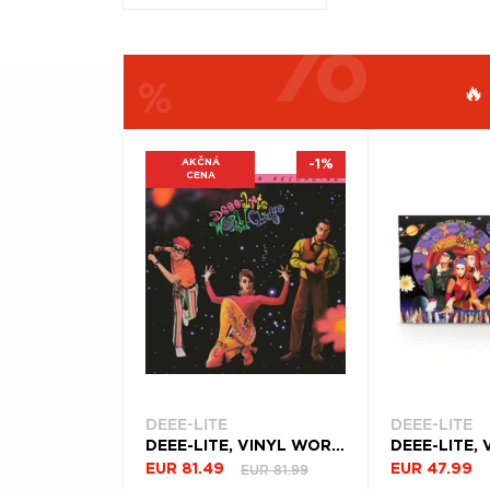
Æ
🔥
AKČNÁ
-1%
CENA
FILTROVAŤ
ŽÁNER
PRODUKTY
PODĽA
ROK
VYDANIA
Filtrovať
(2)
DEEE-LITE
DEEE-LITE
DEEE-LITE, VINYL WORLD CLIQUE
EUR 81.99
EUR 81.49
EUR 47.99