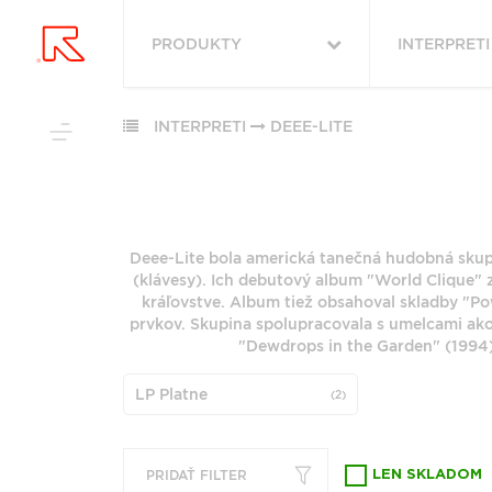
PRODUKTY
INTERPRETI
VYHĽADAŤ
VŠETKY
OBĽÚBENÉ
PODĽA ŽÁNRU
INTERPRETI
DEEE-LITE
PODĽA ŽÁ
RUKA HORE
VŠETKO
ROCK (2879)
HUDBA
ROCK (34217
POP (1983)
Deee-Lite bola americká tanečná hudobná skupin
VINYLY
POP (26533)
PODĽA ABE
(klávesy). Ich debutový album "World Clique" z
JAZZ (1965)
FUNKO POP!
ALTERNATIV
kráľovstve. Album tiež obsahoval skladby "Po
ALTERNATIVE ROCK
(9155)
DOWNLOADY
prvkov. Skupina spolupracovala s umelcami ako 
(1784)
"
#
JAZZ (7952)
"Dewdrops in the Garden" (1994),
JBL
FOLK (1458)
METAL (6773
PREDPREDAJE
6
7
LP Platne
INDIE ROCK (1127)
(2)
FOLK (5854)
CD S PODPISOM
G
H
PRODUKTY V ZĽAVE
ZOBRAZIŤ ZOZNAM
Q
R
PRIDAŤ FILTER
LEN SKLADOM