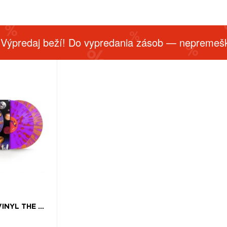
 Výpredaj beží! Do vypredania zásob — nepremešk
DEEE-LITE, VINYL THE VERY BEST OF DEEE-LITE (RSD 2025)