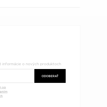
né informácie o nových produktoch
ODOBERAŤ
m so
vaním
ch