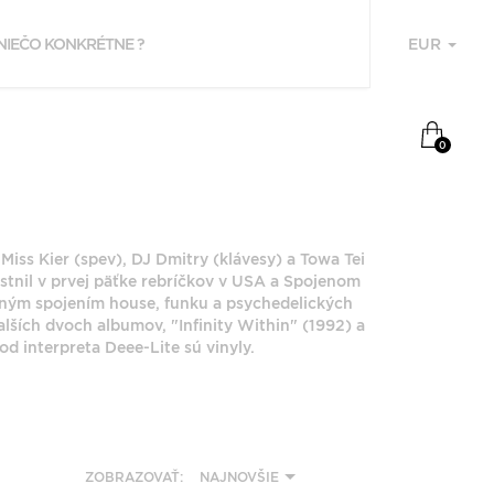
EUR
U
NAPOSLEDY
0
PREZERANÉ
DEEE-LITE
iss Kier (spev), DJ Dmitry (klávesy) a Towa Tei
estnil v prvej päťke rebríčkov v USA a Spojenom
ečným spojením house, funku a psychedelických
lších dvoch albumov, "Infinity Within" (1992) a
d interpreta Deee-Lite sú vinyly.
F
P
Z
ZOBRAZOVAŤ:
NAJNOVŠIE