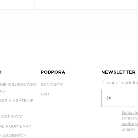
D
PODPORA
NEWSLETTER
Získaj pravidel
NIE OBJEDNÁVKY
KONTAKTY
G)
FAQ
CIE A VRÁTENIE
Súhlasí
 DOPRAVY
spraco
osobný
É PODMIENKY
údajov
A OSOBNÝCH