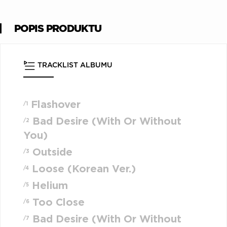
POPIS PRODUKTU
TRACKLIST ALBUMU
Flashover
/1
Bad Desire (With Or Without
/2
You)
Outside
/3
Loose (Korean Ver.)
/4
Helium
/5
Too Close
/6
Bad Desire (With Or Without
/7