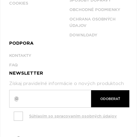
SPÔSOBY DOPRAVY
COOKIES
OBCHODNÉ PODMIENKY
OCHRANA OSOBNÝCH
ÚDAJOV
DOWNLOADY
PODPORA
KONTAKTY
FAQ
NEWSLETTER
Získaj pravidelné informácie o nových produktoch
ODOBERAŤ
Súhlasím so spracovaním osobných údajov