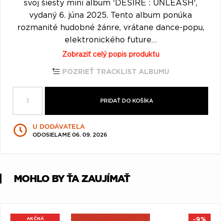
svoj šiesty mini album 'DESIRE : UNLEASH',
Q
R
S
T
U
vydaný 6. júna 2025. Tento album ponúka
rozmanité hudobné žánre, vrátane dance-popu,
V
W
X
Y
Z
elektronického future…
Æ
Zobraziť celý popis produktu
POZRIEŤ TRACKLIST ALBUMU
PRIDAŤ DO KOŠÍKA
U DODÁVATEĽA
ODOSIELAME 06. 09. 2026
MOHLO BY ŤA ZAUJÍMAŤ
AKČNÁ
-9%