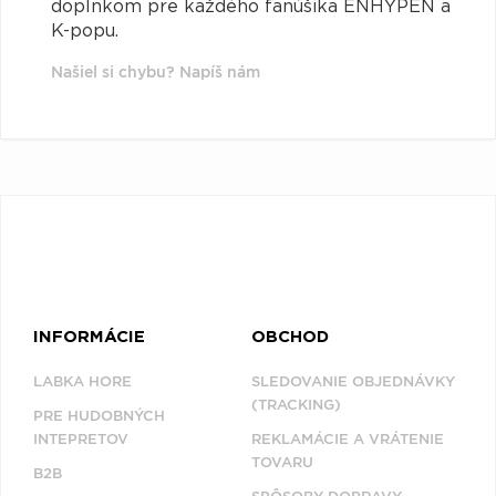
doplnkom pre každého fanúšika ENHYPEN a
K-popu.
Našiel si chybu? Napíš nám
INFORMÁCIE
OBCHOD
LABKA HORE
SLEDOVANIE OBJEDNÁVKY
(TRACKING)
PRE HUDOBNÝCH
INTEPRETOV
REKLAMÁCIE A VRÁTENIE
TOVARU
B2B