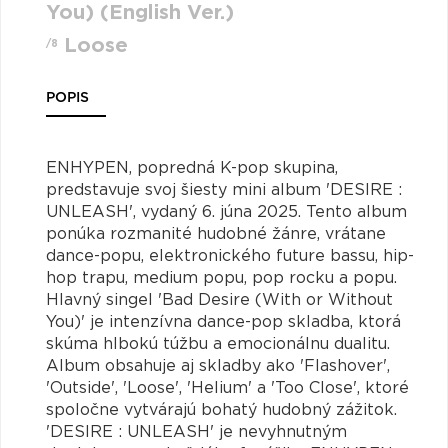
You) (English Ver.)
Loose
/8
POPIS
ENHYPEN, popredná K-pop skupina,
predstavuje svoj šiesty mini album 'DESIRE :
UNLEASH', vydaný 6. júna 2025. Tento album
ponúka rozmanité hudobné žánre, vrátane
dance-popu, elektronického future bassu, hip-
hop trapu, medium popu, pop rocku a popu.
Hlavný singel 'Bad Desire (With or Without
You)' je intenzívna dance-pop skladba, ktorá
skúma hlbokú túžbu a emocionálnu dualitu.
Album obsahuje aj skladby ako 'Flashover',
'Outside', 'Loose', 'Helium' a 'Too Close', ktoré
spoločne vytvárajú bohatý hudobný zážitok.
'DESIRE : UNLEASH' je nevyhnutným